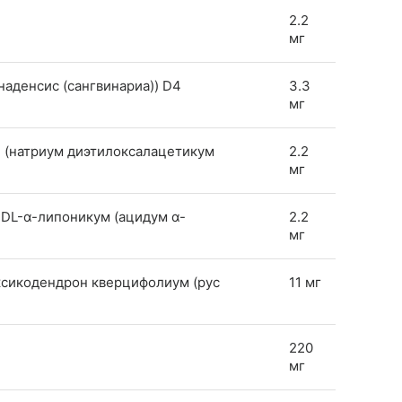
2.2
мг
анаденсис (сангвинариа)) D4
3.3
мг
at) (натриум диэтилоксалацетикум
2.2
мг
м DL-α-липоникум (ацидум α-
2.2
мг
токсикодендрон кверцифолиум (рус
11 мг
220
мг