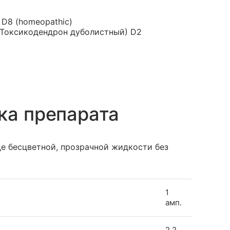
 D8 (homeopathic)
] (Токсикодендрон дуболистный) D2
ка препарата
е бесцветной, прозрачной жидкости без
1
амп.
2.2