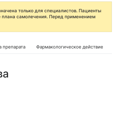
начена только для специалистов. Пациенты
е плана самолечения. Перед применением
а препарата
Фармакологическое действие
Показан
ва