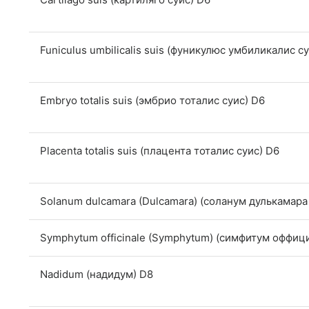
Funiculus umbilicalis suis (фуникулюс умбиликалис с
Embryo totalis suis (эмбрио тоталис суис) D6
Placenta totalis suis (плацента тоталис суис) D6
Solanum dulcamara (Dulcamara) (соланум дулькамара
Symphytum officinale (Symphytum) (симфитум оффиц
Nadidum (надидум) D8