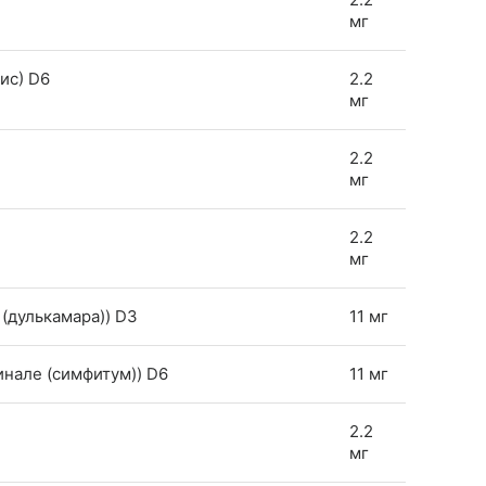
мг
уис) D6
2.2
мг
2.2
мг
2.2
мг
 (дулькамара)) D3
11 мг
инале (симфитум)) D6
11 мг
2.2
мг