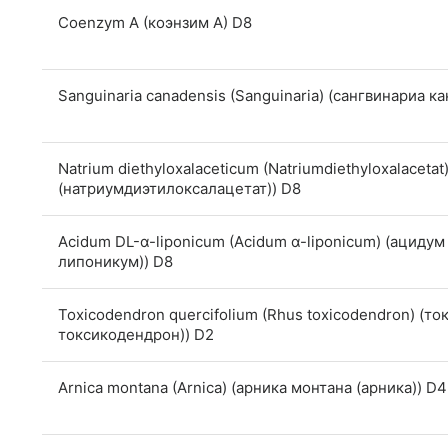
Coenzym A (коэнзим А) D8
Sanguinaria canadensis (Sanguinaria) (сангвинариа к
Natrium diethyloxalaceticum (Natriumdiethyloxalacet
(натриумдиэтилоксалацетат)) D8
Acidum DL-α-liponicum (Acidum α-liponicum) (ациду
липоникум)) D8
Toxicodendron quercifolium (Rhus toxicodendron) (
токсикодендрон)) D2
Arnica montana (Arnica) (арника монтана (арника)) D4