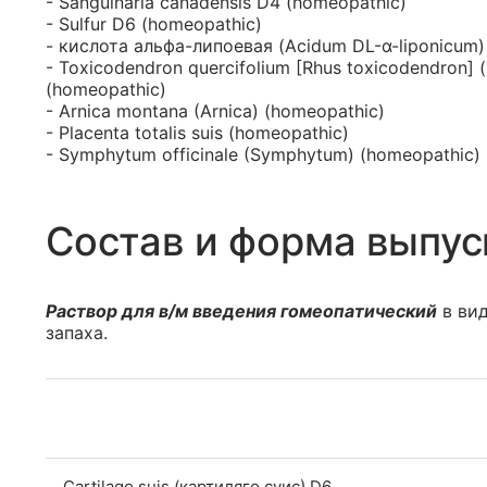
- Sanguinaria canadensis D4 (homeopathic)
- Sulfur D6 (homeopathic)
- кислота альфа-липоевая (Acidum DL-α-liponicum)
- Toxicodendron quercifolium [Rhus toxicodendron
(homeopathic)
- Arniсa montana (Arnica) (homeopathic)
- Placenta totalis suis (homeopathic)
- Symphytum officinale (Symphytum) (homeopathic)
Состав и форма выпус
Раствор для в/м введения гомеопатический
в вид
запаха.
Cartilago suis (картиляго суис) D6