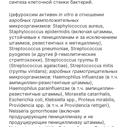
синтеза клеточной стенки бактерий.
Цефуроксим
активен in vitro в отношении
аэробных грамположительных
микроорганизмов:
Staphylococcus aureus,
Staphylococcus epidermidis (включая штаммы,
устойчивые к пенициллинам и за исключением
штаммов, резистентных к метициллину),
Streptococcus pneumoniae, Streptococcus
pyogenes (и другие β-гемолитические
стрептококки), Streptococcus группы В
(Streptococcus agalactiae), Streptococcus mitis
(группы viridans);
аэробных грамотрицательных
микроорганизмов:
Haemophilus influenzae (в т.ч.
ампициллин-резистентные штаммы),
Haemophilus parainfluenzae (в т.ч. ампициллин-
резистентные штаммы), Moraxella catarrhalis,
Escherichia coli, Klebsiella spp., Proteus mirabilis,
Providencia spp. (в т.ч. и Providencia rettgeri),
Neisseria gonorrhoeae (включая
продуцирующие пенициллиназу и не
продуцирующие пенициллиназу штаммы),