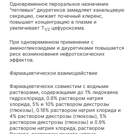
Одновременное пероральное назначение
"петлевых" диуретиков замедляет канальцевую
секрецию, снижает почечный клиренс,
повышает концентрацию в плазме и
увеличивает T
цефуроксима.
1/2
При одновременном применении с
аминогликозидами и диуретиками повышается
риск возникновения нефротоксических
эффектов.
Фармацевтическое взаимодействие
Фармацевтически совместим с водными
растворами, содержащими до 1% лидокаина
гидрохлорида, 0.9% раствором натрия
хлорида, 5% и 10% раствором декстрозы
(глюкозы), 0.18% раствором натрия хлорида и
4% раствором декстрозы (глюкозы), 5%
раствором декстрозы (глюкозы) и 0.9%
раствором натрия хлорида, раствором
Рингера, раствором лактата натрия,