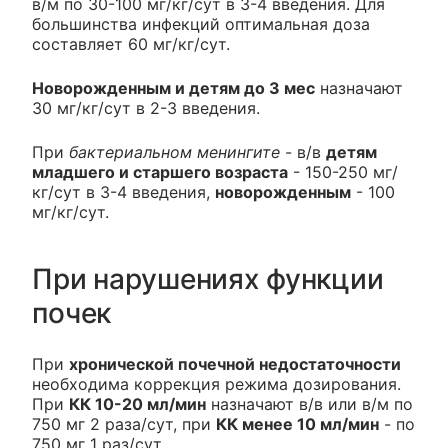
в/м по 30-100 мг/кг/сут в 3-4 введения. Для
большинства инфекций оптимальная доза
составляет 60 мг/кг/сут.
Новорожденным и детям до 3 мес
назначают
30 мг/кг/сут в 2-3 введения.
При
бактериальном менингите
- в/в
детям
младшего и старшего возраста
- 150-250 мг/
кг/сут в 3-4 введения,
новорожденным
- 100
мг/кг/сут.
При нарушениях функции
почек
При
хронической почечной недостаточности
необходима коррекция режима дозирования.
При
КК 10-20 мл/мин
назначают в/в или в/м по
750 мг 2 раза/сут, при
КК менее 10 мл/мин
- по
750 мг 1 раз/сут.