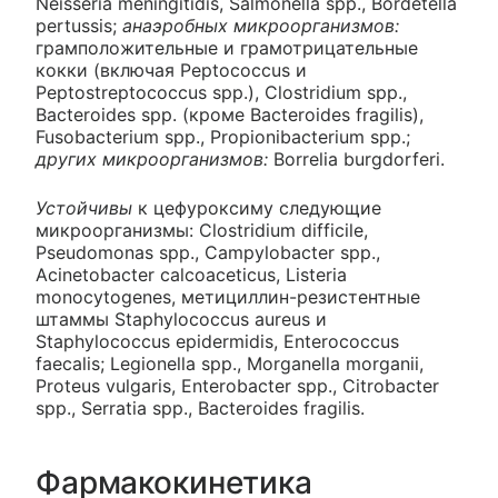
Neisseria meningitidis, Salmonella spp., Bordetella
pertussis;
анаэробных микроорганизмов:
грамположительные и грамотрицательные
кокки (включая Peptococcus и
Peptostreptococcus spp.), Clostridium spp.,
Bacteroides spp. (кроме Bacteroides fragilis),
Fusobacterium spp., Propionibacterium spp.;
других микроорганизмов:
Borrelia burgdorferi.
Устойчивы
к цефуроксиму следующие
микроорганизмы: Clostridium difficile,
Pseudomonas spp., Campylobacter spp.,
Acinetobacter calcoaceticus, Listeria
monocytogenes, метициллин-резистентные
штаммы Staphylococcus aureus и
Staphylococcus epidermidis, Enterococcus
faecalis; Legionella spp., Morganella morganii,
Proteus vulgaris, Enterobacter spp., Citrobacter
spp., Serratia spp., Bacteroides fragilis.
Фармакокинетика