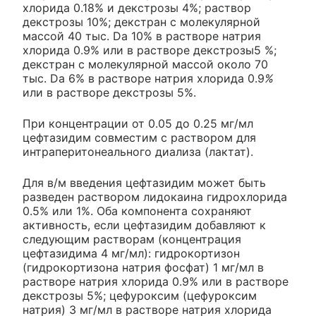
хлорида 0.18% и декстрозы 4%; раствор
декстрозы 10%; декстран с молекулярной
массой 40 тыс. Da 10% в растворе натрия
хлорида 0.9% или в растворе декстрозы5 %;
декстран с молекулярной массой около 70
тыс. Da 6% в растворе натрия хлорида 0.9
%
или в растворе декстрозы 5%.
При концентрации от 0.05 до 0.25 мг/мл
цефтазидим совместим с раствором для
интраперитонеального диализа (лактат).
Для в/м введения цефтазидим может быть
разведен раствором лидокаина гидрохлорида
0.5% или 1%. Оба компонента сохраняют
активность, если цефтазидим добавляют к
следующим растворам (концентрация
цефтазидима 4 мг/мл): гидрокортизон
(гидрокортизона натрия фосфат) 1 мг/мл в
растворе натрия хлорида 0.9% или в растворе
декстрозы 5%; цефуроксим (цефуроксим
натрия) 3 мг/мл в растворе натрия хлорида