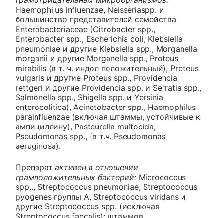
грамотрицательных микроорганизмов:
Haemophilus influenzae, Neisseriaspp. и
большинство представителей семейства
Enterobacteriaceae (Citrobacter spp.,
Enterobacter spp., Escherichia coli, Klebsiella
pneumoniae и другие Klebsiella spp., Morganella
morganii и другие Morganella spp., Proteus
mirabilis (в т. ч. индол положительный), Proteus
vulgaris и другие Proteus spp., Providencia
rettgeri и другие Providencia spp. и Serratia spp.,
Salmonella spp., Shigella spp. и Yersinia
enterocolitica), Acinetobacter spp., Haemophilus
parainfluenzae (включая штаммы, устойчивые к
ампициллину), Pasteurella multocida,
Pseudomonas spp., (в т.ч. Pseudomonas
aeruginosa).
Препарат
активен в отношении
грамположительных бактерий:
Micrococcus
spp.., Streptococcus pneumoniae, Streptococcus
pyogenes группы A, Streptococcus viridans и
другие Streptococcus spp. (исключая
Streptococcus faecalis); штаммов,