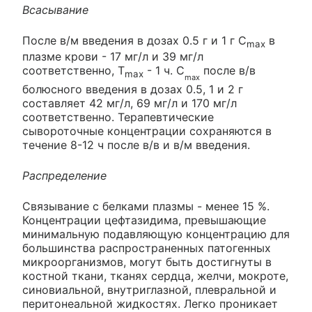
Всасывание
После в/м введения в дозах 0.5 г и 1 г C
в
max
плазме крови - 17 мг/л и 39 мг/л
соответственно, Т
- 1 ч. С
после в/в
max
max
болюсного введения в дозах 0.5, 1 и 2 г
составляет 42 мг/л, 69 мг/л и 170 мг/л
соответственно. Терапевтические
сывороточные концентрации сохраняются в
течение 8-12 ч после в/в и в/м введения.
Распределение
Связывание с белками плазмы - менее 15 %.
Концентрации цефтазидима, превышающие
минимальную подавляющую концентрацию для
большинства распространенных патогенных
микроорганизмов, могут быть достигнуты в
костной ткани, тканях сердца, желчи, мокроте,
синовиальной, внутриглазной, плевральной и
перитонеальной жидкостях. Легко проникает