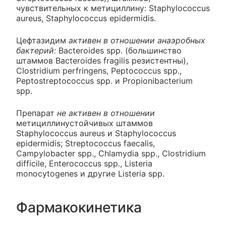
чувствительных к метициллину: Staphylococcus
aureus, Staphylococcus epidermidis.
Цефтазидим
активен в отношении анаэробных
бактерий:
Bacteroides spp. (большинство
штаммов Bacteroides fragilis резистентны),
Clostridium perfringens, Peptococcus spp.,
Peptostreptococcus spp. и Propionibacterium
spp.
Препарат
не активен в отношении
метициллинустойчивых штаммов
Staphylococcus aureus и Staphylococcus
epidermidis; Streptococcus faecalis,
Campylobacter spp., Chlamydia spp., Clostridium
difficile, Enterococcus spp., Listeria
monocytogenes и другие Listeria spp.
Фармакокинетика