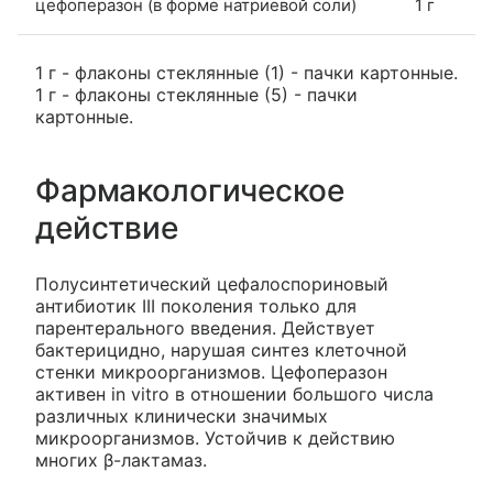
цефоперазон (в форме натриевой соли)
1 г
1 г - флаконы стеклянные (1) - пачки картонные.
1 г - флаконы стеклянные (5) - пачки
картонные.
Фармакологическое
действие
Полусинтетический цефалоспориновый
антибиотик III поколения только для
парентерального введения. Действует
бактерицидно, нарушая синтез клеточной
стенки микроорганизмов. Цефоперазон
активен in vitro в отношении большого числа
различных клинически значимых
микроорганизмов. Устойчив к действию
многих β-лактамаз.