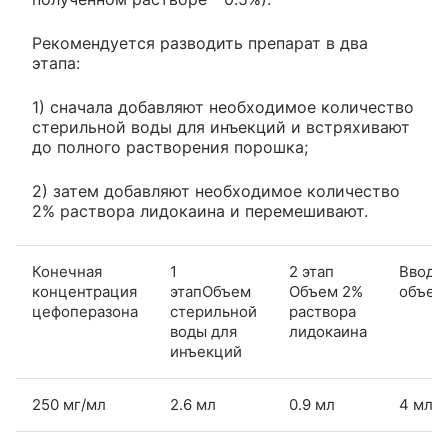
Рекомендуется разводить препарат в два
этапа:
1) сначала добавляют необходимое количество
стерильной воды для инъекций и встряхивают
до полного растворения порошка;
2) затем добавляют необходимое количество
2% раствора лидокаина и перемешивают.
Конечная
1
2 этап
Вводи
концентрация
этапОбъем
Объем 2%
объем
цефоперазона
стерильной
раствора
воды для
лидокаина
инъекций
250 мг/мл
2.6 мл
0.9 мл
4 мл