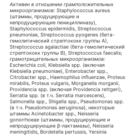
Активен в отношении грамположительных
микроорганизмов:
Staphylococcus aureus
(штаммы, продуцирующие и
непродуцирующие пенициллиназу),
Staphylococcus epidermidis, Streptococcus
pneumoniae, Streptococcus pyogenes (бета-
гемолитический стрептококк группы A),
Streptococcus agalactiae (бета-гемолитический
стрептококк группы В), Streptococcus faecalis;
грамотрицательных микроорганизмов:
Escherichia coli, Klebsiella spp. (включая
Klebsiella pneumoniae), Enterobacter spp.,
Citrobacter spp., Haemophilus influenzae, Proteus
mirabilis, Proteus vulgaris, Morganella morganii,
Providencia spp. (включая Providencia rettgeri),
Serratia spp. (в т.ч. Serratia marcescens),
Salmonella spp., Shigella spp., Pseudomonas spp.
(в т.ч. Pseudomonas aeruginosa), некоторые
штаммы Acinetobacter spp., Neisseria
gonorrhoeae (штаммы, продуцирующие и
непродуцирующие β-лактамазы), Neisseria
meningitidis, Bordetella pertussis, Yersinia