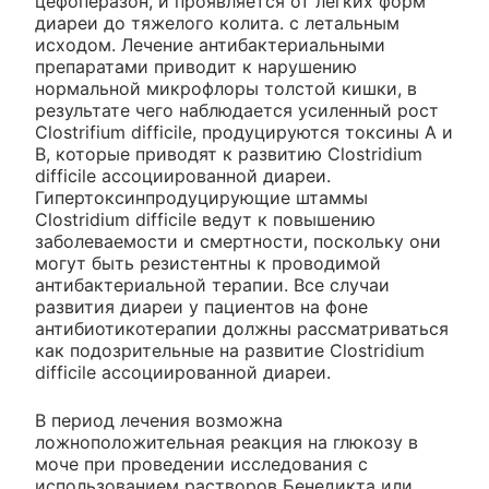
цефоперазон, и проявляется от легких форм
диареи до тяжелого колита. с летальным
исходом. Лечение антибактериальными
препаратами приводит к нарушению
нормальной микрофлоры толстой кишки, в
результате чего наблюдается усиленный рост
Clostrifium difficile, продуцируются токсины А и
В, которые приводят к развитию Clostridium
difficile ассоциированной диареи.
Гипертоксинпродуцирующие штаммы
Clostridium difficile ведут к повышению
заболеваемости и смертности, поскольку они
могут быть резистентны к проводимой
антибактериальной терапии. Все случаи
развития диареи у пациентов на фоне
антибиотикотерапии должны рассматриваться
как подозрительные на развитие Clostridium
difficile ассоциированной диареи.
В период лечения возможна
ложноположительная реакция на глюкозу в
моче при проведении исследования с
использованием растворов Бенедикта или