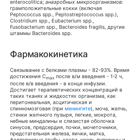
enterocolitica;
анаэробных микроорганизмов:
грамположительные кокки (включая
Peptococcus spp., Peptostreptococcus spp.),
Clostridium spp., Eubacterium spp.,
Fusobacterium spp., Bacteroides fragilis, другие
штаммы Bacteroides spp.
Фармакокинетика
Связывание с белками плазмы - 82-93%. Время
достижения C
после в/м введения - 1-2 ч,
max
после в/в введения - в конце инфузии.
Достигает терапевтических концентраций в
таких тканях и жидкостях организма, как
перитонеальная, асцитическая и
спинномозговая (при
менингите
), моча, желчь,
стенки желчного пузыря, легкие, мокрота,
небные миндалины и слизистая оболочка
синусов, предсердия, почки, мочеточники,
предстательная железа, яички, матка,
фаллопиевые трубы, кости, кровь пуповины и