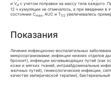
и V
с учетом поправки на массу тела каждого. П
d
12 ч кумуляции не отмечалось, а при введении в 
состоянии C
, AUC и T
увеличивались пример
max
1/2
Показания
Лечение инфекционно-воспалительных заболеван
микроорганизмами: инфекции нижних отделов ды
бронхит), инфекции мочевыводящих путей (как о
кожи и мягких тканей, интраабдоминальные инф
желчных путей), гинекологические инфекции, сеп
качестве эмпирической терапии), бактериальный 