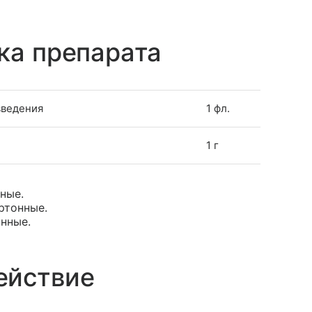
ка препарата
введения
1 фл.
1 г
нные.
артонные.
онные.
ействие