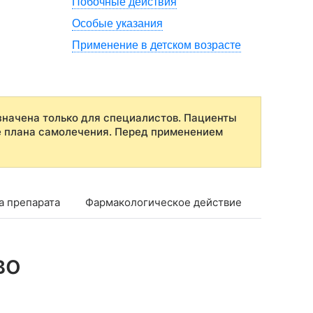
Побочные действия
Особые указания
Применение в детском возрасте
начена только для специалистов. Пациенты
е плана самолечения. Перед применением
а препарата
Фармакологическое действие
Фармако
во