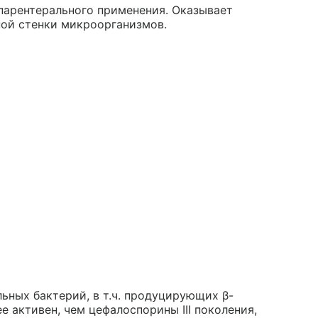
парентерального применения. Оказывает
ной стенки микроорганизмов.
ьных бактерий, в т.ч. продуцирующих β-
е активен, чем цефалоспорины III поколения,