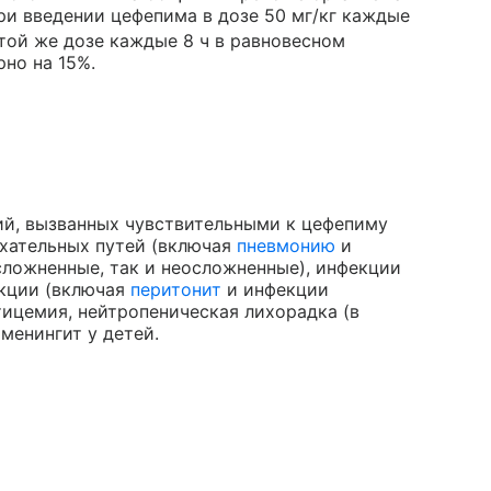
ри введении цефепима в дозе 50 мг/кг каждые
этой же дозе каждые 8 ч в равновесном
но на 15%.
ий, вызванных чувствительными к цефепиму
хательных путей (включая
пневмонию
и
сложненные, так и неосложненные), инфекции
екции (включая
перитонит
и инфекции
тицемия, нейтропеническая лихорадка (в
менингит у детей.