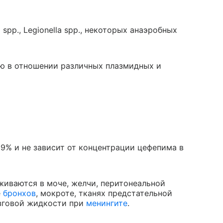
 spp., Legionella spp., некоторых анаэробных
ю в отношении различных плазмидных и
9% и не зависит от концентрации цефепима в
иваются в моче, желчи, перитонеальной
е
бронхов
, мокроте, тканях предстательной
озговой жидкости при
менингите
.