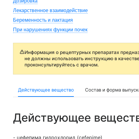
Дозировка
Лекарственное взаимодействие
Беременность и лактация
При нарушениях функции почек
Информация о рецептурных препаратах предназ
не должны использовать инструкцию в качеств
проконсультируйтесь с врачом.
Действующее вещество
Состав и форма выпуск
Действующее вещест
- цефепима гидрохлорид (cefepime)