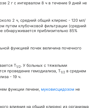
зе 2 г с интервалом 8 ч в течение 9 дней не
около 2 ч, средний общий клиренс - 120 мл/
ом путем клубочковой фильтрации (средний
оче обнаруживается приблизительно 85%
льной функцией почек величина почечного
вается T
. У больных с тяжелыми
1/2
тся проведение гемодиализа, T
в среднем
1/2
иза - 19 ч.
ием функции печени,
муковисцидозом
не
ного влияния на общий клиренс из организма