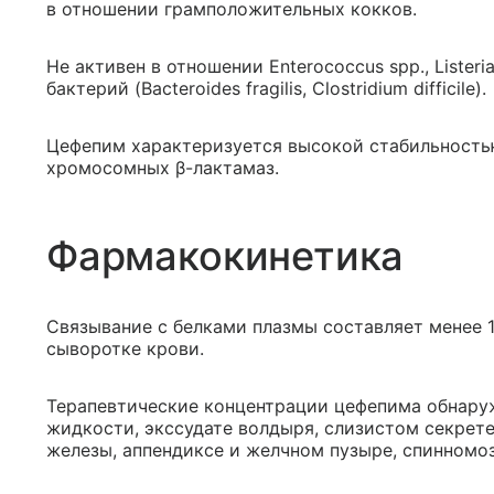
в отношении грамположительных кокков.
Не активен в отношении Enterococcus spp., Listeria
бактерий (Bacteroides fragilis, Clostridium difficile).
Цефепим характеризуется высокой стабильность
хромосомных β-лактамаз.
Фармакокинетика
Связывание с белками плазмы составляет менее 1
сыворотке крови.
Терапевтические концентрации цефепима обнаруж
жидкости, экссудате волдыря, слизистом секрет
железы, аппендиксе и желчном пузыре, спинном