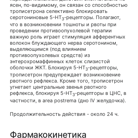
ясен, по-видимому, он связан со способностью
трописетрона селективно блокировать
серотониновые 5-HT
-рецепторы. Полагают,
3
что в возникновении тошноты и рвоты при
проведении противоопухолевой терапии
важную роль играет стимуляция афферентных
волокон блуждающего нерва серотонином,
выделяющимся (под влиянием
противоопухолевых средств) из
энтерохромаффинных клеток слизистой
оболочки ЖКТ. Блокируя 5-HT
-рецепторы,
3
трописетрон предупреждает возникновение
рвотного рефлекса. Кроме того, трописетрон
угнетает центральные звенья рвотного
рефлекса, блокируя 5-HT
-рецепторы в ЦНС, в
3
частности, в area postrema (дно IV желудочка).
Продолжительность действия - около 24 ч.
Фармакокинетика