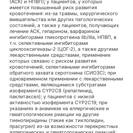
(АСК) и НПВП)
;
у пациентов, у которых
имеется повышенный риск развития
кровотечения: из-за травмы, хирургического
вмешательства или других патологических
состояний, а также у пациентов, получающих
лечение АСК, гепарином, варфарином
ингибиторами гликопротеина IIb/IIIa, НПВП, в
т.ч. селективными ингибиторами
циклооксигеназы-2 (ЦОГ-2), а также другими
лекарственными средствами, применение
которых связано с риском развития
кровотечений, селективными ингибиторами
обратного захвата серотонина (СИОЗС); при
одновременном применении с лекарственными
средствами, являющимися субстратами
изофермента CYP2C8 (репаглинид,
паклитаксел); у пациентов с низкой
активностью изофермента CYP2C19; при
указаниях в анамнезе на аллергические и
гематологические реакции на другие
тиенопиридины (такие как тиклопидин,
прасугрел) из-за возможности перекрестных
аллергических и гематологических реакций;