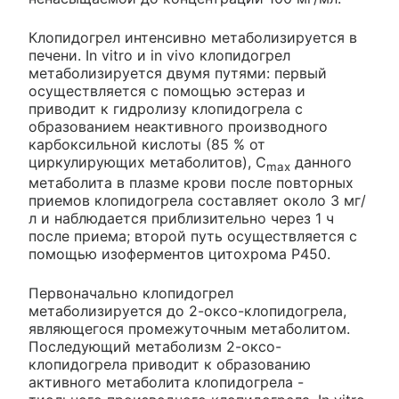
Клопидогрел интенсивно метаболизируется в
печени. In vitro и in vivo клопидогрел
метаболизируется двумя путями: первый
осуществляется с помощью эстераз и
приводит к гидролизу клопидогрела с
образованием неактивного производного
карбоксильной кислоты (85 % от
циркулирующих метаболитов), C
данного
max
метаболита в плазме крови после повторных
приемов клопидогрела составляет около 3 мг/
л и наблюдается приблизительно через 1 ч
после приема; второй путь осуществляется с
помощью изоферментов цитохрома Р450.
Первоначально клопидогрел
метаболизируется до 2-оксо-клопидогрела,
являющегося промежуточным метаболитом.
Последующий метаболизм 2-оксо-
клопидогрела приводит к образованию
активного метаболита клопидогрела -