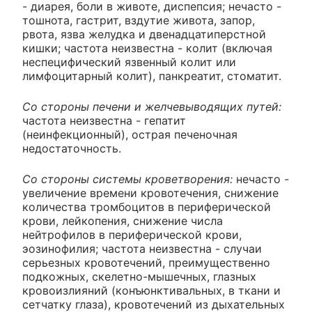
- диарея, боли в животе, диспепсия; нечасто -
тошнота, гастрит, вздутие живота, запор,
рвота, язва желудка и двенадцатиперстной
кишки; частота неизвестна - колит (включая
неспецифический язвенный колит или
лимфоцитарный колит), панкреатит, стоматит.
Со стороны печени и желчевыводящих путей:
частота неизвестна - гепатит
(неинфекционный), острая печеночная
недостаточность.
Со стороны системы кроветворения:
нечасто -
увеличение времени кровотечения, снижение
количества тромбоцитов в периферической
крови, лейкопения, снижение числа
нейтрофилов в периферической крови,
эозинофилия; частота неизвестна - случаи
серьезных кровотечений, преимущественно
подкожных, скелетно-мышечных, глазных
кровоизлияний (конъюнктивальных, в ткани и
сетчатку глаза), кровотечений из дыхательных