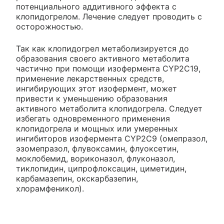
потенциального аддитивного эффекта с
клопидогрелом. Лечение следует проводить с
осторожностью.
Так как клопидогрел метаболизируется до
образования своего активного метаболита
частично при помощи изофермента CYP2C19,
применение лекарственных средств,
ингибирующих этот изофермент, может
привести к уменьшению образования
активного метаболита клопидогрела. Следует
избегать одновременного применения
клопидогрела и мощных или умеренных
ингибиторов изофермента CYP2C9 (омепразол,
эзомепразол, флувоксамин, флуоксетин,
моклобемид, вориконазол, флуконазол,
тиклопидин, ципрофлоксацин, циметидин,
карбамазепин, окскарбазепин,
хлорамфеникол).