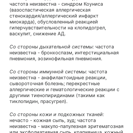
частота неизвестна - синдром Коуниса
(вазоспастическая аллергическая
стенокардия/аллергический инфаркт
миокарда), обусловленный реакцией
гиперчувствительности на клопидогрел,
васкулит, снижение АД.
Со стороны дыхательной системы:
частота
неизвестна - бронхоспазм, интерстициальная
пневмония, эозинофильная пневмония.
Со стороны иммунной системы:
частота
неизвестна - анафилактоидные реакции,
сывороточная болезнь; перекрестные
аллергические и гематологические реакции с
другими тиенопиридинами (такими как
тиклопидин, прасугрел).
Со стороны кожи и подкожных тканей:
нечасто - кожная сыпь, зуд; частота
неизвестна - макуло-папулезная эритематозная
или эксфолиативная сыпь, крапивница, кожный