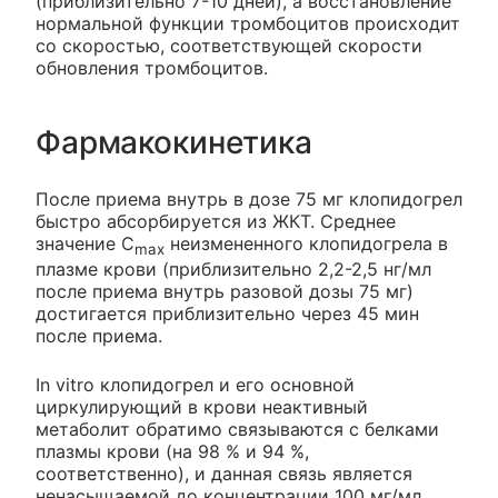
(приблизительно 7-10 дней), а восстановление
нормальной функции тромбоцитов происходит
со скоростью, соответствующей скорости
обновления тромбоцитов.
Фармакокинетика
После приема внутрь в дозе 75 мг клопидогрел
быстро абсорбируется из ЖКТ. Среднее
значение С
неизмененного клопидогрела в
max
плазме крови (приблизительно 2,2-2,5 нг/мл
после приема внутрь разовой дозы 75 мг)
достигается приблизительно через 45 мин
после приема.
In vitro клопидогрел и его основной
циркулирующий в крови неактивный
метаболит обратимо связываются с белками
плазмы крови (на 98 % и 94 %,
соответственно), и данная связь является
ненасыщаемой до концентрации 100 мг/мл.