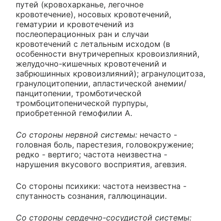
путей (кровохарканье, легочное
кровотечение), носовых кровотечений,
гематурии и кровотечений из
послеоперационных ран и случаи
кровотечений с летальным исходом (в
особенности внутричерепных кровоизлияний,
желудочно-кишечных кровотечений и
забрюшинных кровоизлияний); агранулоцитоза,
гранулоцитопении, апластической анемии/
панцитопении, тромботической
тромбоцитопенической пурпуры,
приобретенной гемофилии А.
Со стороны нервной системы:
нечасто -
головная боль, парестезия, головокружение;
редко - вертиго; частота неизвестна -
нарушения вкусового восприятия, агевзия.
Со стороны психики: частота неизвестна -
спутанность сознания, галлюцинации.
Со стороны сердечно-сосудистой системы: