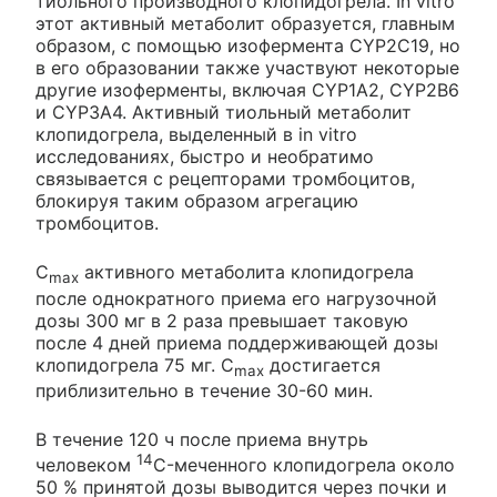
тиольного производного клопидогрела. In vitro
этот активный метаболит образуется, главным
образом, с помощью изофермента CYP2C19, но
в его образовании также участвуют некоторые
другие изоферменты, включая CYP1A2, CYP2B6
и CYP3A4. Активный тиольный метаболит
клопидогрела, выделенный в in vitro
исследованиях, быстро и необратимо
связывается с рецепторами тромбоцитов,
блокируя таким образом агрегацию
тромбоцитов.
С
активного метаболита клопидогрела
max
после однократного приема его нагрузочной
дозы 300 мг в 2 раза превышает таковую
после 4 дней приема поддерживающей дозы
клопидогрела 75 мг. С
достигается
max
приблизительно в течение 30-60 мин.
В течение 120 ч после приема внутрь
14
человеком
C-меченного клопидогрела около
50 % принятой дозы выводится через почки и