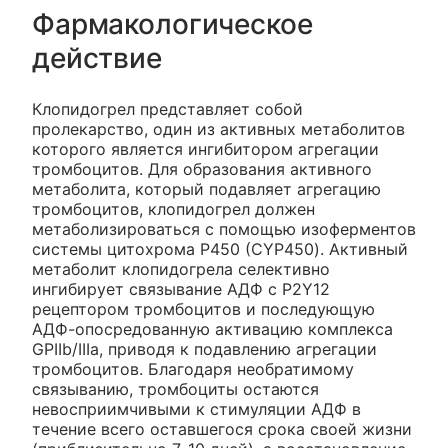
Фармакологическое
действие
Клопидогрел представляет собой
пролекарство, один из активных метаболитов
которого является ингибитором агрегации
тромбоцитов. Для образования активного
метаболита, который подавляет агрегацию
тромбоцитов, клопидогрел должен
метаболизироваться с помощью изоферментов
системы цитохрома Р450 (CYP450). Активный
метаболит клопидогрела селективно
ингибирует связывание АДФ с P2Y12
рецептором тромбоцитов и последующую
АДФ-опосредованную активацию комплекса
GPIIb/IIIa, приводя к подавлению агрегации
тромбоцитов. Благодаря необратимому
связыванию, тромбоциты остаются
невосприимчивыми к стимуляции АДФ в
течение всего оставшегося срока своей жизни