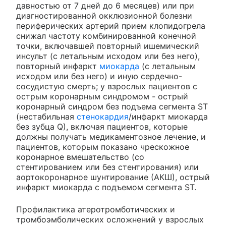
давностью от 7 дней до 6 месяцев) или при
диагностированной окклюзионной болезни
периферических артерий прием клопидогрела
снижал частоту комбинированной конечной
точки, включавшей повторный ишемический
инсульт (с летальным исходом или без него),
повторный инфаркт
миокарда
(с летальным
исходом или без него) и иную сердечно-
сосудистую смерть; у взрослых пациентов с
острым коронарным синдромом - острый
коронарный синдром без подъема сегмента ST
(нестабильная
стенокардия
/инфаркт миокарда
без зубца Q), включая пациентов, которые
должны получать медикаментозное лечение, и
пациентов, которым показано чрескожное
коронарное вмешательство (со
стентированием или без стентирования) или
аортокоронарное шунтирование (АКШ), острый
инфаркт миокарда с подъемом сегмента ST.
Профилактика атеротромботических и
тромбоэмболических осложнений у взрослых