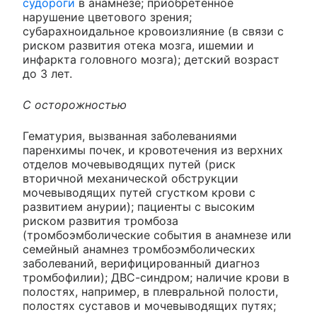
судороги
в анамнезе; приобретенное
нарушение цветового зрения;
субарахноидальное кровоизлияние (в связи с
риском развития отека мозга, ишемии и
инфаркта головного мозга); детский возраст
до 3 лет.
С осторожностью
Гематурия, вызванная заболеваниями
паренхимы почек, и кровотечения из верхних
отделов мочевыводящих путей (риск
вторичной механической обструкции
мочевыводящих путей сгустком крови с
развитием анурии); пациенты с высоким
риском развития тромбоза
(тромбоэмболические события в анамнезе или
семейный анамнез тромбоэмболических
заболеваний, верифицированный диагноз
тромбофилии); ДВС-синдром; наличие крови в
полостях, например, в плевральной полости,
полостях суставов и мочевыводящих путях;