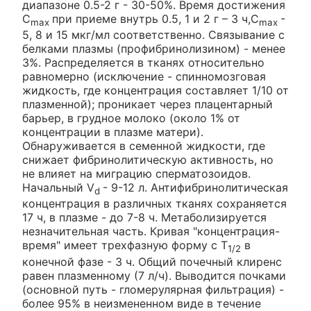
диапазоне 0.5-2 г - 30-50%. Время достижения
C
при приеме внутрь 0.5, 1 и 2 г – 3 ч,C
-
max
max
5, 8 и 15 мкг/мл соответственно. Связывание с
белками плазмы (профибринолизином) - менее
3%. Распределяется в тканях относительно
равномерно (исключение - спинномозговая
жидкость, где концентрация составляет 1/10 от
плазменной); проникает через плацентарный
барьер, в грудное молоко (около 1% от
концентрации в плазме матери).
Обнаруживается в семенной жидкости, где
снижает фибринолитическую активность, но
не влияет на миграцию сперматозоидов.
Начальный V
- 9-12 л. Антифибринолитическая
d
концентрация в различных тканях сохраняется
17 ч, в плазме - до 7-8 ч. Метаболизируется
незначительная часть. Кривая "концентрация-
время" имеет трехфазную форму с T
в
1/2
конечной фазе - 3 ч. Общий почечный клиренс
равен плазменному (7 л/ч). Выводится почками
(основной путь - гломерулярная фильтрация) -
более 95% в неизмененном виде в течение