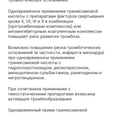
Одновременное применение транексамовой
кислоты с препаратами факторов свертывания
крови II, VII, IX и X в комбинации
[протромбиновым комплексом] или
антиингибиторным коагулянтным комплексом
повышает риск развития тромбоза.
Возможно повышение риска тромботических
осложнений (в частности, инфаркта миокарда)
при одновременном применении
транексамовой кислоты с
гидрохлоротиазидом, десмопрессином,
ампициллином-сульбактамом, ранитидином и
нитроглицерином.
При сочетанном применении с
гемостатическими препаратами возможна
активация тромбообразования.
Одновременный прием транексамовой