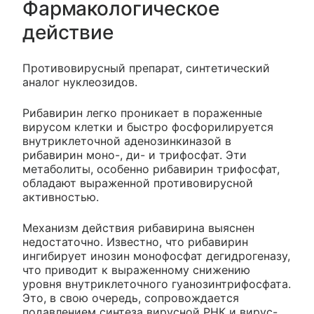
Фармакологическое
действие
Противовирусный препарат, синтетический
аналог нуклеозидов.
Рибавирин легко проникает в пораженные
вирусом клетки и быстро фосфорилируется
внутриклеточной аденозинкиназой в
рибавирин моно-, ди- и трифосфат. Эти
метаболиты, особенно рибавирин трифосфат,
обладают выраженной противовирусной
активностью.
Механизм действия рибавирина выяснен
недостаточно. Известно, что рибавирин
ингибирует инозин монофосфат дегидрогеназу,
что приводит к выраженному снижению
уровня внутриклеточного гуанозинтрифосфата.
Это, в свою очередь, сопровождается
подавлением синтеза вирусной РНК и вирус-