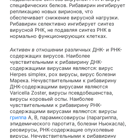
специфических белков. Рибавирин ингибирует
репликацию новых вирионов, что
обеспечивает снижение вирусной нагрузки.
Рибавирин селективно ингибирует синтез
вирусной РНК, не подавляя синтез РНК в
нормально функционирующих клетках.
Активен в отношении
различных ДНК- и РНК-
содержащих вирусов. Наиболее
чувствительными к рибавирину ДНК-
содержащими вирусами являются: вирус
Herpes simplex, poх вирусы, вирус болезни
Марека. Нечувствительными к рибавирину
ДНК-содержащими вирусами являются
Varicella Zoster, вирусы псевдобешенства,
вирусы коровьей оспы. Наиболее
чувствительными к рибавирину РНК-
содержащими вирусами являются: вирусы
гриппа
А, В, парамиксовирусы (парагриппа,
эпидемического паротита, болезни Ньюкасла),
реовирусы, РНК-содержащие опухолевые
вирусы. Нечувствительными к рибавирину