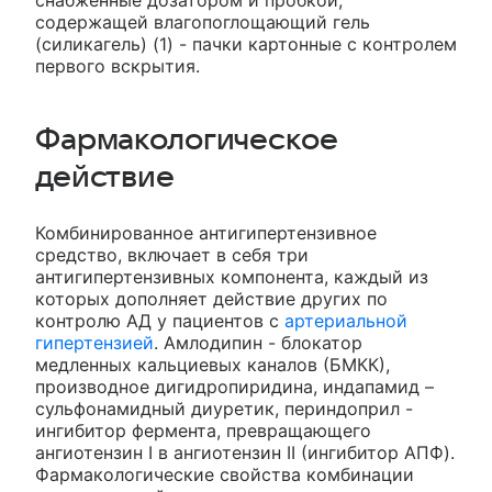
снабженные дозатором и пробкой,
содержащей влагопоглощающий гель
(силикагель) (1) - пачки картонные с контролем
первого вскрытия.
Фармакологическое
действие
Комбинированное антигипертензивное
средство, включает в себя три
антигипертензивных компонента, каждый из
которых дополняет действие других по
контролю АД у пациентов с
артериальной
гипертензией
. Амлодипин - блокатор
медленных кальциевых каналов (БМКК),
производное дигидропиридина, индапамид –
сульфонамидный диуретик, периндоприл -
ингибитор фермента, превращающего
ангиотензин I в ангиотензин II (ингибитор АПФ).
Фармакологические свойства комбинации