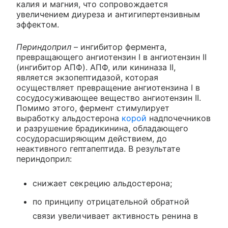
калия и магния, что сопровождается
увеличением диуреза и антигипертензивным
эффектом.
Периндоприл
– ингибитор фермента,
превращающего ангиотензин I в ангиотензин II
(ингибитор АПФ). АПФ, или кининаза II,
является экзопептидазой, которая
осуществляет превращение ангиотензина I в
сосудосуживающее вещество ангиотензин II.
Помимо этого, фермент стимулирует
выработку альдостерона
корой
надпочечников
и разрушение брадикинина, обладающего
сосудорасширяющим действием, до
неактивного гептапептида. В результате
периндоприл:
снижает секрецию альдостерона;
по принципу отрицательной обратной
связи увеличивает активность ренина в