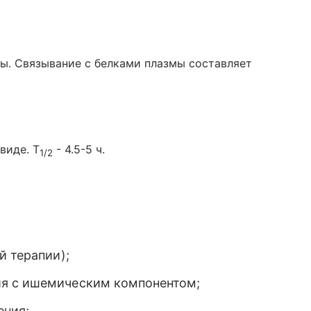
ры. Связывание с белками плазмы составляет
виде. T
- 4.5-5 ч.
1/2
й терапии);
я с ишемическим компонентом;
ения;