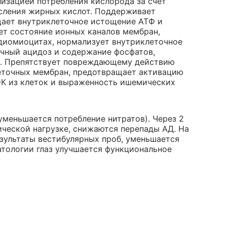
изацией потребления кислорода за счет
исления жирных кислот. Поддерживает
ает внутриклеточное истощение АТФ и
ет состояние ионных каналов мембран,
рдиомиоцитах, нормализует внутриклеточное
чный ацидоз и содержание фосфатов,
й. Препятствует повреждающему действию
леточных мембран, предотвращает активацию
ФК из клеток и выраженность ишемических
уменьшается потребление нитратов). Через 2
ической нагрузке, снижаются перепады АД. На
езультаты вестибулярных проб, уменьшается
атологии глаз улучшается функциональное