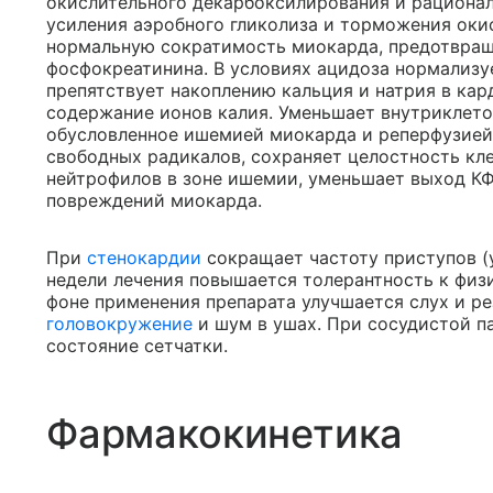
окислительного декарбоксилирования и рационал
усиления аэробного гликолиза и торможения ок
нормальную сократимость миокарда, предотвращ
фосфокреатинина. В условиях ацидоза нормализу
препятствует накоплению кальция и натрия в ка
содержание ионов калия. Уменьшает внутриклето
обусловленное ишемией миокарда и реперфузие
свободных радикалов, сохраняет целостность к
нейтрофилов в зоне ишемии, уменьшает выход К
повреждений миокарда.
При
стенокардии
сокращает частоту приступов (
недели лечения повышается толерантность к физ
фоне применения препарата улучшается слух и р
головокружение
и шум в ушах. При сосудистой п
состояние сетчатки.
Фармакокинетика