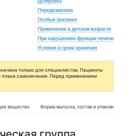
Дозировка
Передозировка
Особые указания
Применение в детском возрасте
При нарушениях функции печени
Условия и сроки хранения
начена только для специалистов. Пациенты
е плана самолечения. Перед применением
ее вещество
Форма выпуска, состав и упаковка
Фар
ческая группа