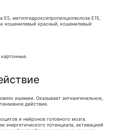
 Е5, метилгидроксипропилцеллюлоза Е15,
лак кошенилевый красный, кошенилевый
и картонные.
ействие
овиях ишемии. Оказывает антиангинальное,
тензивное действие.
цитов и нейронов головного мозга.
м энергетического потенциала, активацией