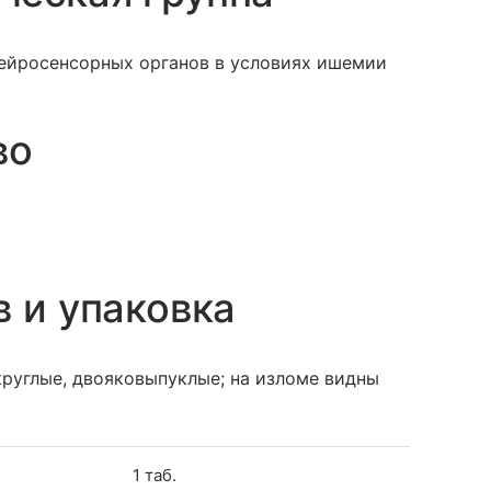
ейросенсорных органов в условиях ишемии
во
в и упаковка
круглые, двояковыпуклые; на изломе видны
1 таб.