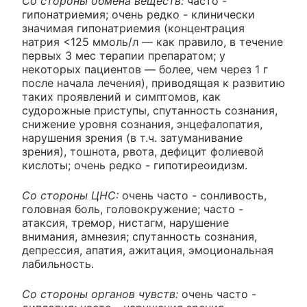
Со стороны обмена веществ:
часто -
гипонатриемия; очень редко - клинически
значимая гипонатриемия (концентрация
натрия <125 ммоль/л — как правило, в течение
первых 3 мес терапии препаратом; у
некоторых пациентов — более, чем через 1 г
после начала лечения), приводящая к развитию
таких проявлений и симптомов, как
судорожные приступы, спутанность сознания,
снижение уровня сознания, энцефалопатия,
нарушения зрения (в т.ч. затуманивание
зрения), тошнота, рвота, дефицит фолиевой
кислоты; очень редко - гипотиреоидизм.
Со стороны ЦНС:
очень часто - сонливость,
головная боль, головокружение; часто -
атаксия, тремор, нистагм, нарушение
внимания, амнезия; спутанность сознания,
депрессия, апатия, ажитация, эмоциональная
лабильность.
Со стороны органов чувств:
очень часто -