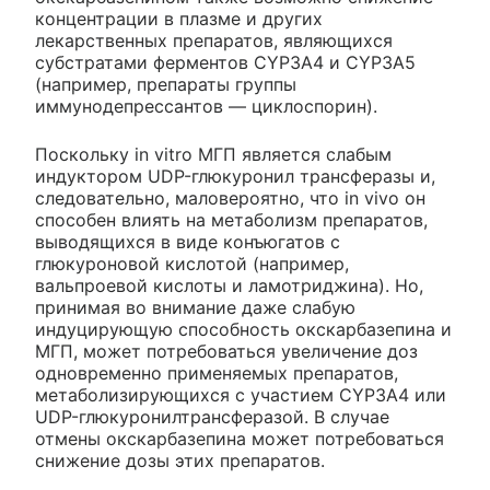
концентрации в плазме и других
лекарственных препаратов, являющихся
субстратами ферментов CYP3A4 и CYP3A5
(например, препараты группы
иммунодепрессантов — циклоспорин).
Поскольку in vitro МГП является слабым
индуктором UDP-глюкуронил трансферазы и,
следовательно, маловероятно, что in vivo он
способен влиять на метаболизм препаратов,
выводящихся в виде конъюгатов c
глюкуроновой кислотой (например,
вальпроевой кислоты и ламотриджина). Но,
принимая во внимание даже слабую
индуцирующую способность окскарбазепина и
МГП, может потребоваться увеличение доз
одновременно применяемых препаратов,
метаболизирующихся с участием CYP3A4 или
UDP-глюкуронилтрансферазой. В случае
отмены окскарбазепина может потребоваться
снижение дозы этих препаратов.