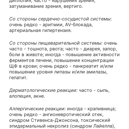
диплопия; часто - нарушения зрения,
затуманивание зрения, вертиго.
Со стороны сердечно-сосудистой системы:
очень редко - аритмии, AV-блокада,
артериальная гипертензия.
Со стороны пищеварительной системы:
очень
часто - тошнота, рвота; часто - диарея, запор,
боли в животе; иногда - повышение активности
ферментов печени, повышение концентрации
ЩФ в крови; очень редко - панкреатит и/или
повышение уровня липазы и/или амилазы,
гепатит.
Дерматологические реакции:
часто - сыпь,
алопеция, акне.
Аллергические реакции:
иногда - крапивница;
очень редко - ангионевротический отек,
синдром Стивенса-Джонсона, токсический
эпидермальный некролиз (синдром Лайелла),