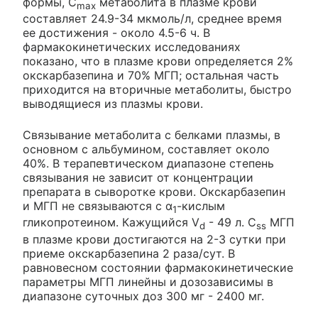
формы, C
метаболита в плазме крови
max
составляет 24.9-34 мкмоль/л, среднее время
ее достижения - около 4.5-6 ч. В
фармакокинетических исследованиях
показано, что в плазме крови определяется 2%
окскарбазепина и 70% МГП; остальная часть
приходится на вторичные метаболиты, быстро
выводящиеся из плазмы крови.
Связывание метаболита с белками плазмы, в
основном с альбумином, составляет около
40%. В терапевтическом диапазоне степень
связывания не зависит от концентрации
препарата в сыворотке крови. Окскарбазепин
и МГП не связываются с α
-кислым
1
гликопротеином. Кажущийся V
- 49 л. С
МГП
d
ss
в плазме крови достигаются на 2-3 сутки при
приеме окскарбазепина 2 раза/сут. В
равновесном состоянии фармакокинетические
параметры МГП линейны и дозозависимы в
диапазоне суточных доз 300 мг - 2400 мг.