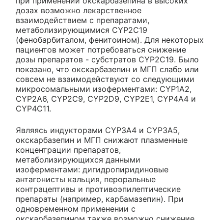
при применении окскарбазепина в высоких
дозах возможно лекарственное
взаимодействием с препаратами,
метаболизирующимися CYP2C19
(фенобарбиталом, фенитоином). Для некоторых
пациентов может потребоваться снижение
дозы препаратов - субстратов CYP2C19. Было
показано, что окскарбазепин и МГП слабо или
совсем не взаимодействуют со следующими
микросомальными изоферментами: CYP1A2,
CYP2A6, CYP2C9, CYP2D9, CYP2E1, CYP4A4 и
CYP4C11.
Являясь индукторами CYP3A4 и CYP3A5,
окскарбазепин и МГП снижают плазменные
концентрации препаратов,
метаболизирующихся данными
изоферментами: дигидропиридиновые
антагонисты кальция, пероральные
контрацептивы и противоэпилептические
препараты (например, карбамазепин). При
одновременном применении с
окскарбазепином также возможно снижение