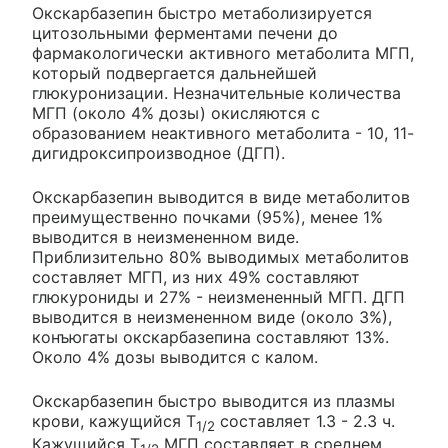
Окскарбазепин быстро метаболизируется
цитозольными ферментами печени до
фармакологически активного метаболита МГП,
который подвергается дальнейшей
глюкуронизации. Незначительные количества
МГП (около 4% дозы) окисляются с
образованием неактивного метаболита - 10, 11-
дигидроксипроизводное (ДГП).
Окскарбазепин выводится в виде метаболитов
преимущественно почками (95%), менее 1%
выводится в неизмененном виде.
Приблизительно 80% выводимых метаболитов
составляет МГП, из них 49% составляют
глюкурониды и 27% - неизмененный МГП. ДГП
выводится в неизмененном виде (около 3%),
конъюгаты окскарбазепина составляют 13%.
Около 4% дозы выводится с калом.
Окскарбазепин быстро выводится из плазмы
крови, кажущийся T
составляет 1.3 - 2.3 ч.
1/2
Кажущийся T
МГП составляет в среднем