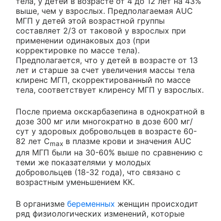
тела, у детей в возрасте от 4 до 12 лет на 43%
выше, чем у взрослых. Предполагаемая AUC
МГП у детей этой возрастной группы
составляет 2/3 от таковой у взрослых при
применении одинаковых доз (при
корректировке по массе тела).
Предполагается, что у детей в возрасте от 13
лет и старше за счет увеличения массы тела
клиренс МГП, скорректированный по массе
тела, соответствует клиренсу МГП у взрослых.
После приема окскарбазепина в однократной в
дозе 300 мг или многократно в дозе 600 мг/
сут у здоровых добровольцев в возрасте 60-
82 лет С
в плазме крови и значения AUC
max
для МГП были на 30-60% выше по сравнению с
теми же показателями у молодых
добровольцев (18-32 года), что связано с
возрастным уменьшением КК.
В организме
беременных
женщин происходит
ряд физиологических изменений, которые