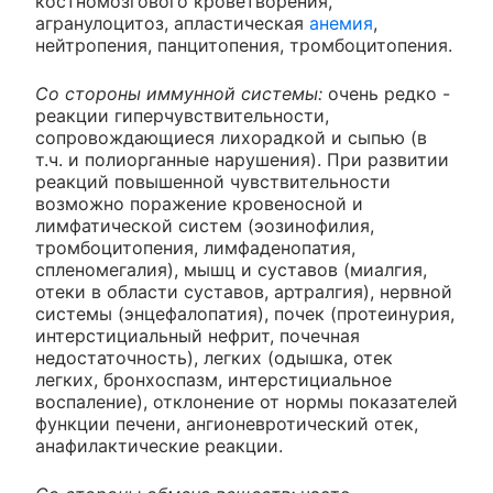
костномозгового кроветворения,
агранулоцитоз, апластическая
анемия
,
нейтропения, панцитопения, тромбоцитопения.
Со стороны иммунной системы:
очень редко -
реакции гиперчувствительности,
сопровождающиеся лихорадкой и сыпью (в
т.ч. и полиорганные нарушения). При развитии
реакций повышенной чувствительности
возможно поражение кровеносной и
лимфатической систем (эозинофилия,
тромбоцитопения, лимфаденопатия,
спленомегалия), мышц и суставов (миалгия,
отеки в области суставов, артралгия), нервной
системы (энцефалопатия), почек (протеинурия,
интерстициальный нефрит, почечная
недостаточность), легких (одышка, отек
легких, бронхоспазм, интерстициальное
воспаление), отклонение от нормы показателей
функции печени, ангионевротический отек,
анафилактические реакции.