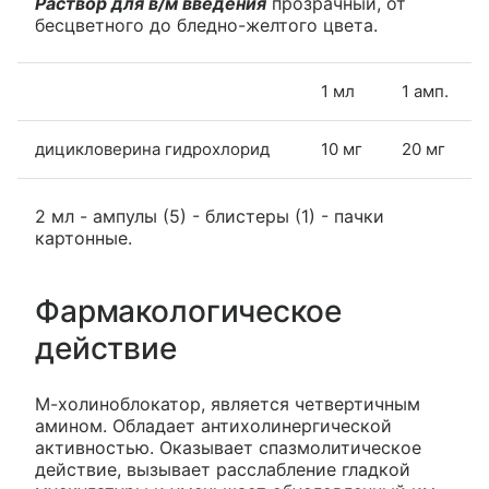
Раствор для в/м введения
прозрачный, от
бесцветного до бледно-желтого цвета.
1 мл
1 амп.
дицикловерина гидрохлорид
10 мг
20 мг
2 мл - ампулы (5) - блистеры (1) - пачки
картонные.
Фармакологическое
действие
М-холиноблокатор, является четвертичным
амином. Обладает антихолинергической
активностью. Оказывает спазмолитическое
действие, вызывает расслабление гладкой