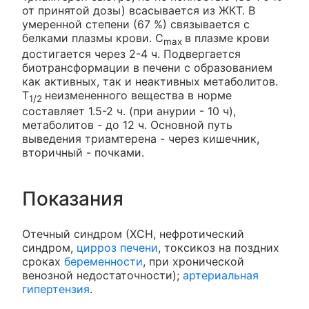
от принятой дозы) всасывается из ЖКТ. В
умеренной степени (67 %) связывается с
белками плазмы крови. C
в плазме крови
max
достигается через 2-4 ч. Подвергается
биотрансформации в печени с образованием
как активных, так и неактивных метаболитов.
T
неизмененного вещества в норме
1/2
составляет 1.5-2 ч. (при анурии - 10 ч),
метаболитов - до 12 ч. Основной путь
выведения триамтерена - через кишечник,
вторичный - почками.
Показания
Отечный синдром (ХСН, нефротический
синдром,
цирроз печени
, токсикоз на поздних
сроках
беременности
, при хронической
венозной недостаточности);
артериальная
гипертензия
.