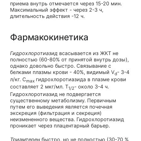
приема внутрь отмечается через 15-20 мин.
Максимальный эффект - через 2-3 ч,
длительность действия -12 ч.
Фармакокинетика
Гидрохлоротиазид
всасывается из ЖКТ не
полностью (60-80% от принятой внутрь дозы),
однако довольно быстро. Связывание с
белками плазмы крови - 40%, видимый V
- 3-4
d
л/кг. C
гидрохлоротиазида в плазме крови
max
составляет 2 мкг/мл. T
- около 3-4 ч.
1/2
Гидрохлоротиазид не подвергается
существенному метаболизму. Первичным
путем его выведения является почечная
экскреция (фильтрация и секреция)
неизмененного вещества. Гидрохлоротиазид
проникает через плацентарный барьер.
Триамтерен
быстро, но не полностью (30-70 %