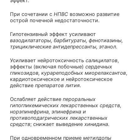
эффект.
При сочетании с
НПВС
возможно развитие
острой почечной недостаточности.
Гипотензивный эффект усиливают
вазодилататоры, барбитураты, фенотиазины,
трициклические антидепрессанты, этанол
.
Усиливает нейротоксичность
салицилатов
,
эффекты (включая побочные)
сердечных
гликозидов, курареподобных миорелаксантов
,
кардиотоксическое и нейротоксическое
действие
препаратов лития
.
Ослабляет действие
пероральных
гипогликемических лекарственных средств,
норэпинефрина, эпинефрина и
противоподагрических лекарственных
средств
; снижает выведение
хинидина.
При одновременном приеме
метилдопы