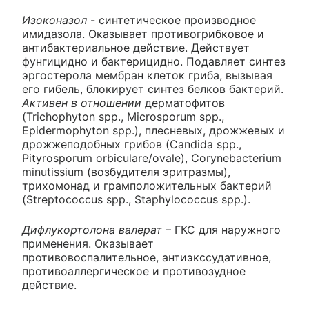
Изоконазол
- синтетическое производное
имидазола. Оказывает противогрибковое и
антибактериальное действие. Действует
фунгицидно и бактерицидно. Подавляет синтез
эргостерола мембран клеток гриба, вызывая
его гибель, блокирует синтез белков бактерий.
Активен в отношении
дерматофитов
(Trichophyton spp., Microsporum spp.,
Epidermophyton spp.), плесневых, дрожжевых и
дрожжеподобных грибов (Candida spp.,
Pityrosporum orbiculare/ovale), Corynebacterium
minutissium (возбудителя эритразмы),
трихомонад и грамположительных бактерий
(Streptococcus spp., Staphylococcus spp.).
Дифлукортолона валерат
– ГКС для наружного
применения. Оказывает
противовоспалительное, антиэкссудативное,
противоаллергическое и противозудное
действие.