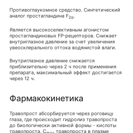
Противоглаукомное средство. Синтетический
аналог простагландина F
.
2α
Является высокоселективным агонистом
простагландиновых FP-рецепторов. Снижает
внутриглазное давление за счет увеличения
увеосклерального оттока водянистой влаги.
Внутриглазное давление снижается
приблизительно через 2 ч после применения
препарата, максимальный эффект достигается
через 12 ч.
Фармакокинетика
Травопрост абсорбируется через роговицу
глаза, где происходит гидролиз травопроста
до биологически активной формы - кислоты
травопроста. C
травопроста в плазме
max