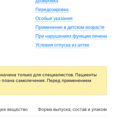
Дозировка
Передозировка
Особые указания
Применение в детском возрасте
При нарушениях функции печени
Условия отпуска из аптек
начена только для специалистов. Пациенты
е плана самолечения. Перед применением
ее вещество
Форма выпуска, состав и упаковка
Фар