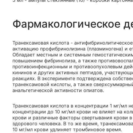
5 мл - ампулы стеклянные (10) - коробки картонны
Фармакологическое д
Транексамовая кислота - антифибринолитическо
активацию профибринолизина (плазминогена) и е
Обладает местным и системным гемостатически
повышением фибринолиза, а также противовоспа
противоинфекционным и противоопухолевым дейс
кининов и других активных пептидов, участвующи
реакциях. В эксперименте подтверждена собстве
транексамовой кислоты, а также сверхсуммарны
анальгетической активности опиатов.
Транексамовая кислота в концентрации 1 мг/мл не 
концентрации до 10 мг/мл крови не влияет на ко
крови и различные факторы свертывания крови в
здорового человека. В то же время, транексамова
10 мг/мл крови удлиняет тромбиновое время.