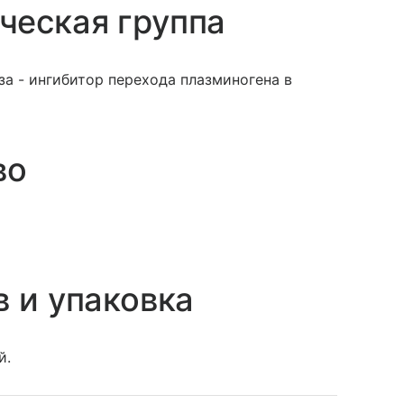
ческая группа
а - ингибитор перехода плазминогена в
во
в и упаковка
й.