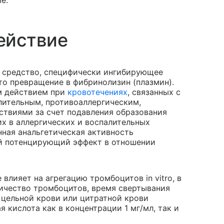
е.
ействие
е средство, специфически ингибирующее
то превращение в фибринолизин (плазмин).
м действием при
кровотечениях
, связанных с
лительным, противоаллергическим,
твиями за счет подавления образования
х в аллергических и воспалительных
нная анальгетическая активность
й потенцирующий эффект в отношении
влияет на агрегацию тромбоцитов in vitro, в
личество тромбоцитов, время свертывания
 цельной крови или цитратной крови
я кислота как в концентрации 1 мг/мл, так и