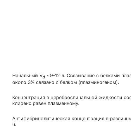
Начальный V
- 9-12 л. Связывание с белками пл
d
около 3% связано с белком (плазминогеном).
Концентрация в цереброспинальной жидкости сос
клиренс равен плазменному.
Антифибринолитическая концентрация в различных 
ч.