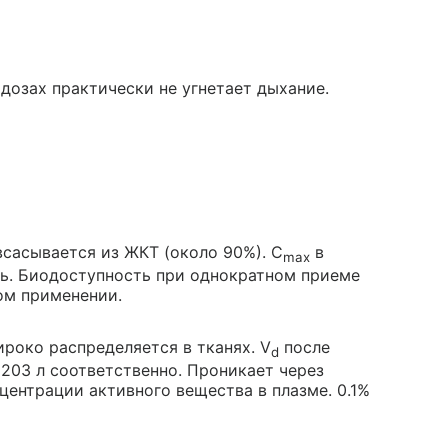
дозах практически не угнетает дыхание.
всасывается из ЖКТ (около 90%). C
в
max
рь. Биодоступность при однократном приеме
ом применении.
роко распределяется в тканях. V
после
d
 203 л соответственно. Проникает через
центрации активного вещества в плазме. 0.1%