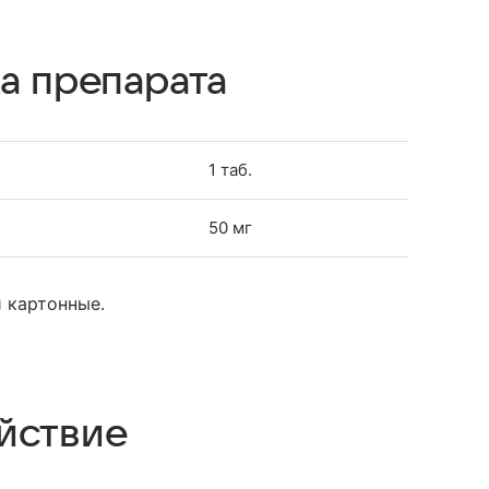
а препарата
1 таб.
50 мг
и картонные.
йствие