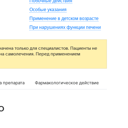
Побочные действия
Особые указания
Применение в детском возрасте
При нарушениях функции печени
ачена только для специалистов. Пациенты не
ана самолечения. Перед применением
а препарата
Фармакологическое действие
Фармако
о