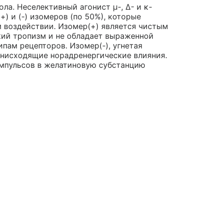
ла. Неселективный агонист μ-, Δ- и κ-
) и (-) изомеров (по 50%), которые
 воздействии. Изомер(+) является чистым
кий тропизм и не обладает выраженной
пам рецепторов. Изомер(-), угнетая
 нисходящие норадренергические влияния.
импульсов в желатиновую субстанцию