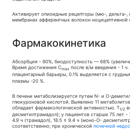
Активирует опиоидные рецепторы (мю-, дельта-, 
мембранах афферентных волокон ноцицептивной 
Фармакокинетика
Абсорбция - 90%, биодоступность — 68% (увелич
Время достижения C
после в/м введения - 1 ч
max
плацентарный барьеры, 0.1% выделяется с грудны
плазмы -20 %.
В печени метаболизируется путем N- и O-демети
глюкуроновой кислотой. Выявлено 11 метаболито
обладает фармакологической активностью. T
во
1/2
десметилтрамадол); у пациентов старше 75 лет - 
4.9 ч (трамадол), 18.5 ± 9.4 ч (моно-О- десметилт
соответственно; при хронической
почечной недо