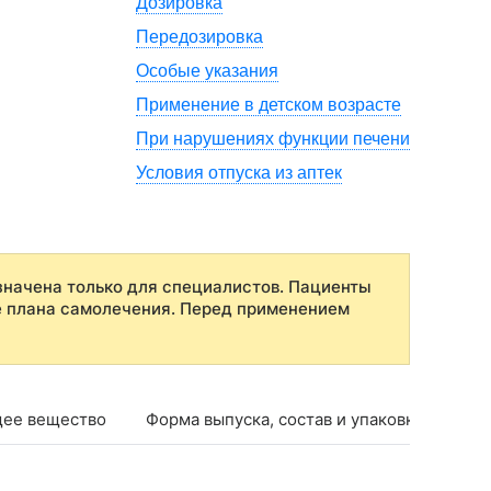
Дозировка
Передозировка
Особые указания
Применение в детском возрасте
При нарушениях функции печени
Условия отпуска из аптек
начена только для специалистов. Пациенты
е плана самолечения. Перед применением
ее вещество
Форма выпуска, состав и упаковка
Фар