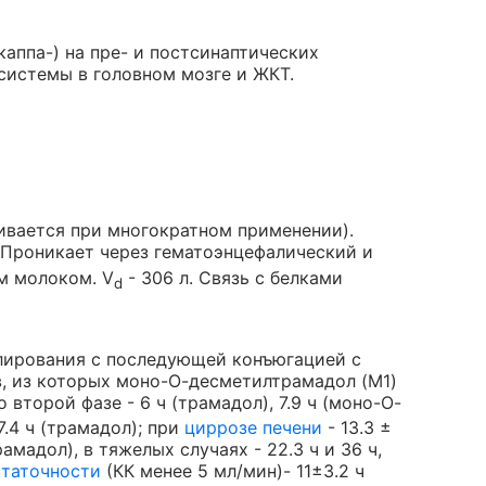
каппа-) на пре- и постсинаптических
системы в головном мозге и ЖКТ.
ивается при многократном применении).
. Проникает через гематоэнцефалический и
м молоком. V
- 306 л. Связь с белками
d
лирования с последующей конъюгацией с
в, из которых моно-О-десметилтрамадол (M1)
 второй фазе - 6 ч (трамадол), 7.9 ч (моно-О-
7.4 ч (трамадол); при
циррозе печени
- 13.3 ±
рамадол), в тяжелых случаях - 22.3 ч и 36 ч,
статочности
(КК менее 5 мл/мин)- 11±3.2 ч