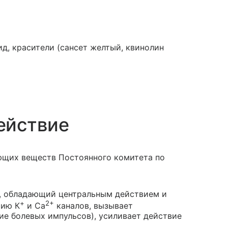
д, красители (сансет желтый, квинолин
ействие
ющих веществ Постоянного комитета по
к, обладающий центральным действием и
+
2+
тию К
и Са
каналов, вызывает
е болевых импульсов), усиливает действие