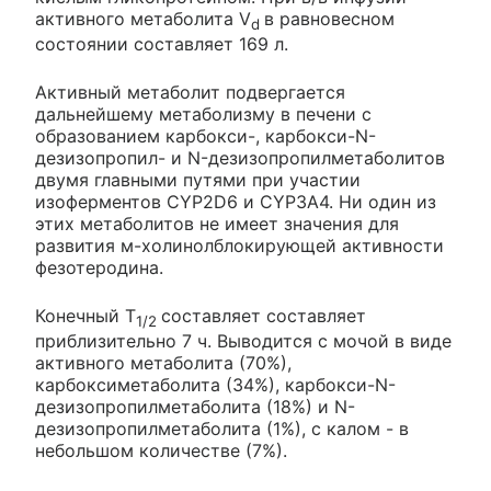
активного метаболита V
в равновесном
d
состоянии составляет 169 л.
Активный метаболит подвергается
дальнейшему метаболизму в печени с
образованием карбокси-, карбокси-N-
дезизопропил- и N-дезизопропилметаболитов
двумя главными путями при участии
изоферментов CYP2D6 и CYP3A4. Ни один из
этих метаболитов не имеет значения для
развития м-холинолблокирующей активности
фезотеродина.
Конечный T
составляет составляет
1/2
приблизительно 7 ч. Выводится с мочой в виде
активного метаболита (70%),
карбоксиметаболита (34%), карбокси-N-
дезизопропилметаболита (18%) и N-
дезизопропилметаболита (1%), с калом - в
небольшом количестве (7%).