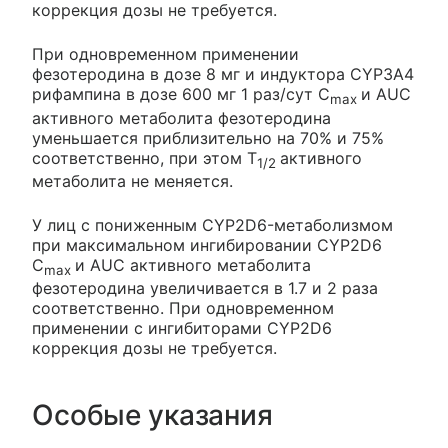
коррекция дозы не требуется.
При одновременном применении
фезотеродина в дозе 8 мг и индуктора CYP3A4
рифампина в дозе 600 мг 1 раз/сут C
и AUC
max
активного метаболита фезотеродина
уменьшается приблизительно на 70% и 75%
соответственно, при этом T
активного
1/2
метаболита не меняется.
У лиц с пониженным CYP2D6-метаболизмом
при максимальном ингибировании CYP2D6
C
и AUC активного метаболита
max
фезотеродина увеличивается в 1.7 и 2 раза
соответственно. При одновременном
применении с ингибиторами CYP2D6
коррекция дозы не требуется.
Особые указания