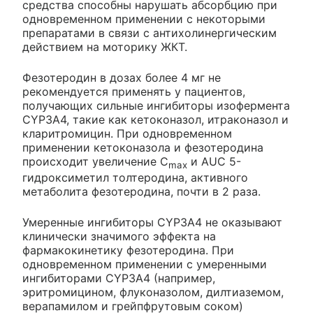
средства способны нарушать абсорбцию при
одновременном применении с некоторыми
препаратами в связи с антихолинергическим
действием на моторику ЖКТ.
Фезотеродин в дозах более 4 мг не
рекомендуется применять у пациентов,
получающих сильные ингибиторы изофермента
CYP3A4, такие как кетоконазол, итраконазол и
кларитромицин. При одновременном
применении кетоконазола и фезотеродина
происходит увеличение C
и AUC 5-
max
гидроксиметил толтеродина, активного
метаболита фезотеродина, почти в 2 раза.
Умеренные ингибиторы CYP3A4 не оказывают
клинически значимого эффекта на
фармакокинетику фезотеродина. При
одновременном применении с умеренными
ингибиторами CYP3A4 (например,
эритромицином, флуконазолом, дилтиаземом,
верапамилом и грейпфрутовым соком)