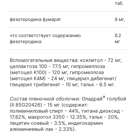
таб.
фезотеродина фумарат
8 мг,
что соответствует содержанию
6.2
фезотеродина
мг
Вспомогательные вещества: ксилитол - 72 мг,
целлактоза 100 - 77.5 мг, гипромеллоза
(метоцел K100) - 120 мг, гипромеллоза
(метоцел К4М) - 24 мг, глицерил дибегенат/
глицерил трибегенат - 10 мг, тальк - 8.5 мг.
®
Состав пленочной оболочки:
Опадрай
голубой
(II 85G20426) - 15 мг (содержит:
поливиниловый спирт - 44%, титана диоксид -
17.82%, макрогол 3350 - 12.35%, тальк - 20%,
лецитин соевый - 3.5%, индигокармин
алюминиевый лак - 2.33%).