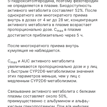
5-гидрокситолтеродина, поэтому фезотеродин
не определяется в плазме. Биодоступность
активного метаболита составляет 52%. После
однократного или многократного приема
внутрь в дозах от 4 мг до 28 мг, концентрация
активного метаболита в плазме возрастает
пропорционально дозе. C
в плазме
max
достигается приблизительно через 5 ч.
После многократного приема внутрь
кумуляция не наблюдается.
C
и AUC активного метаболита
max
увеличиваются пропорционально дозе и у лиц
с быстрым CYP2D6-метаболизмом значения
этих параметров меньше, чем у лиц с
медленным CYP2D6-метаболизмом.
Связывание активного метаболита с белками
плазмы составляет около 50%,
преимущественно с альбумином и альфа
-
1
кислым гликопротеином. При в/в инфузии