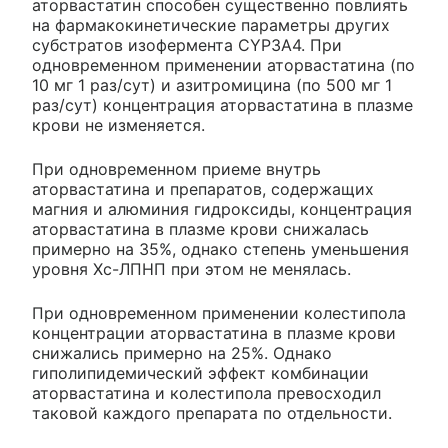
аторвастатин способен существенно повлиять
на фармакокинетические параметры других
субстратов изофермента CYP3A4. При
одновременном применении аторвастатина (по
10 мг 1 раз/сут) и азитромицина (по 500 мг 1
раз/сут) концентрация аторвастатина в плазме
крови не изменяется.
При одновременном приеме внутрь
аторвастатина и препаратов, содержащих
магния и алюминия гидроксиды, концентрация
аторвастатина в плазме крови снижалась
примерно на 35%, однако степень уменьшения
уровня Хс-ЛПНП при этом не менялась.
При одновременном применении колестипола
концентрации аторвастатина в плазме крови
снижались примерно на 25%. Однако
гиполипидемический эффект комбинации
аторвастатина и колестипола превосходил
таковой каждого препарата по отдельности.