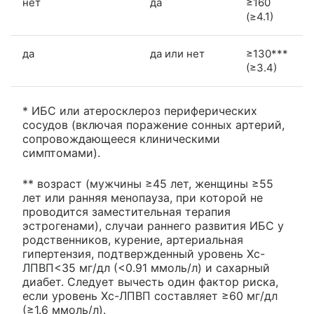
нет
да
≥160
(≥4.1)
да
да или нет
≥130***
(≥3.4)
* ИБС или атеросклероз периферических
сосудов (включая поражение сонных артерий,
сопровождающееся клиническими
симптомами).
** возраст (мужчины ≥45 лет, женщины ≥55
лет или ранняя менопауза, при которой не
проводится заместительная терапия
эстрогенами), случаи раннего развития ИБС у
родственников, курение, артериальная
гипертензия, подтвержденный уровень Хс-
ЛПВП<35 мг/дл (<0.91 ммоль/л) и сахарный
диабет. Следует вычесть один фактор риска,
если уровень Хс-ЛПВП составляет ≥60 мг/дл
(≥1.6 ммоль/л).