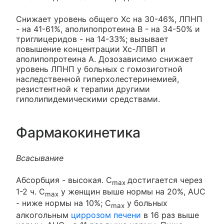
Снижает уровень общего Хс на 30-46%, ЛПНП
- на 41-61%, аполипопротеина В - на 34-50% и
триглицеридов - на 14-33%; вызывает
повышение концентрации Хс-ЛПВП и
аполипопротеина А. Дозозависимо снижает
уровень ЛПНП у больных с гомозиготной
наследственной гиперхолестеринемией,
резистентной к терапии другими
гиполипидемическими средствами.
Фармакокинетика
Всасывание
Абсорбция - высокая. C
достигается через
max
1-2 ч. C
у женщин выше нормы на 20%, AUC
max
- ниже нормы на 10%; C
у больных
max
алкогольным
циррозом печени
в 16 раз выше