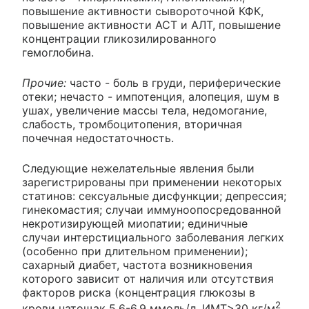
повышение активности сывороточной КФК,
повышение активности ACT и АЛТ, повышение
концентрации гликозилированного
гемоглобина.
Прочие:
часто - боль в груди, периферические
отеки; нечасто - импотенция, алопеция, шум в
ушах, увеличение массы тела, недомогание,
слабость, тромбоцитопения, вторичная
почечная недостаточность.
Следующие нежелательные явления были
зарегистрированы при применении некоторых
статинов: сексуальные дисфункции; депрессия;
гинекомастия; случаи иммуноопосредованной
некротизирующей миопатии; единичные
случаи интерстициального заболевания легких
(особенно при длительном применении);
сахарный диабет, частота возникновения
которого зависит от наличия или отсутствия
факторов риска (концентрация глюкозы в
2
крови натощак 5.6-6.9 ммоль/л, ИМТ>30 кг/м
,