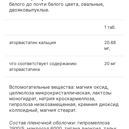
белого до почти белого цвета, овальные,
двояковыпуклые.
1 таб.
аторвастатин кальция
20.68
мг,
что соответствует содержанию
20 мг
аторвастатина
Вспомогательные вещества: магния оксид,
целлюлоза микрокристаллическая, лактозы
моногидрат, натрия кроскармеллоза,
гипролоза низкозамещенная, кремния диоксид
коллоидный, магния стеарат.
Состав пленочной оболочки:
гипромеллоза
2910/5, макрогол 6000, титана диоксид, тальк.