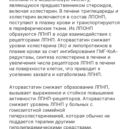
являющуюся предшественником стероидов,
включая холестерин. В печени триглицериды и
холестерин включаются в состав ЛПОНП,
поступают в плазму крови и транспортируются
в периферические ткани. Из ЛПОНП
образуются ЛПНП в ходе взаимодействия с
рецепторами ЛПНП. Аторвастатин снижает
уровни холестерина (Хс) и липопротеинов в
плазме крови за счет ингибирования ГМГ-КоА-
редуктазы, синтеза холестерина в печени и
увеличения числа рецепторов ЛПНП в печени
на поверхности клеток, что приводит к
усилению захвата и катаболизма ЛПНП.
Аторвастатин снижает образование ЛПНП,
вызывает выраженное и стойкое повышение
активности ЛПНП-рецепторов. Аторвастатин
снижает уровень ЛПНП у больных с
гомозиготной семейной
гиперхолестеринемией, которая обычно не
поддается терапии другими
гиполипидемическими средствами.