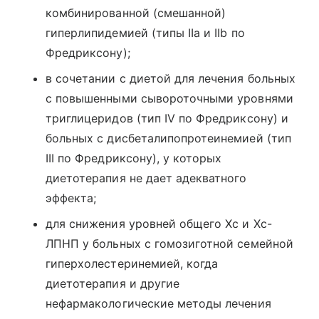
комбинированной (смешанной)
гиперлипидемией (типы IIa и IIb по
Фредриксону);
в сочетании с диетой для лечения больных
с повышенными сывороточными уровнями
триглицеридов (тип IV по Фредриксону) и
больных с дисбеталипопротеинемией (тип
III по Фредриксону), у которых
диетотерапия не дает адекватного
эффекта;
для снижения уровней общего Хс и Хс-
ЛПНП у больных с гомозиготной семейной
гиперхолестеринемией, когда
диетотерапия и другие
нефармакологические методы лечения