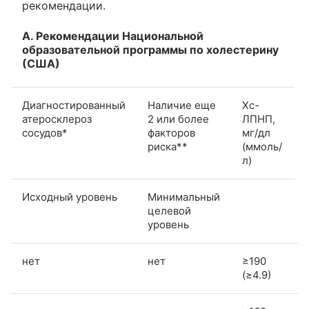
рекомендации.
А. Рекомендации Национальной
образовательной программы по холестерину
(США)
Диагностированный
Наличие еще
Хс-
атеросклероз
2 или более
ЛПНП,
сосудов*
факторов
мг/дл
риска**
(ммоль/
л)
Исходный уровень
Минимальный
целевой
уровень
нет
нет
≥190
(≥4.9)