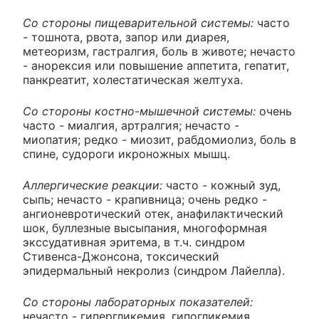
Со стороны пищеварительной системы:
часто
- тошнота, рвота, запор или диарея,
метеоризм, гастралгия, боль в животе; нечасто
- анорексия или повышение аппетита, гепатит,
панкреатит, холестатическая желтуха.
Со стороны костно-мышечной системы:
очень
часто - миалгия, артралгия; нечасто -
миопатия; редко - миозит, рабдомиолиз, боль в
спине, судороги икроножных мышц.
Аллергические реакции:
часто - кожный зуд,
сыпь; нечасто - крапивница; очень редко -
ангионевротический отек, анафилактический
шок, буллезные высыпания, многоформная
экссудативная эритема, в т.ч. синдром
Стивенса-Джонсона, токсический
эпидермальный некролиз (синдром Лайелла).
Со стороны лабораторных показателей:
нечасто - гипергликемия, гипогликемия,