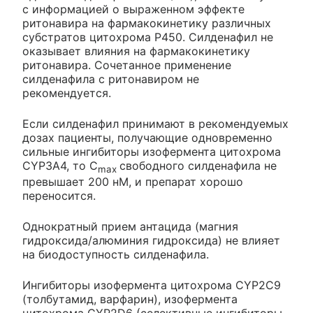
с информацией о выраженном эффекте
ритонавира на фармакокинетику различных
субстратов цитохрома Р450. Силденафил не
оказывает влияния на фармакокинетику
ритонавира. Сочетанное применение
силденафила с ритонавиром не
рекомендуется.
Если силденафил принимают в рекомендуемых
дозах пациенты, получающие одновременно
сильные ингибиторы изофермента цитохрома
CYP3A4, то C
свободного силденафила не
max
превышает 200 нМ, и препарат хорошо
переносится.
Однократный прием антацида (магния
гидроксида/алюминия гидроксида) не влияет
на биодоступность силденафила.
Ингибиторы изофермента цитохрома CYP2C9
(толбутамид, варфарин), изофермента
цитохрома CYP2D6 (селективные ингибиторы