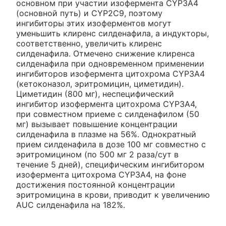
основном при участии изофермента CYP3A4
(основной путь) и CYP2C9, поэтому
ингибиторы этих изоферментов могут
уменьшить клиренс силденафила, а индукторы,
соответственно, увеличить клиренс
силденафила. Отмечено снижение клиренса
силденафила при одновременном применении
ингибиторов изофермента цитохрома CYP3A4
(кетоконазол, эритромицин, циметидин).
Циметидин (800 мг), неспецифический
ингибитор изофермента цитохрома CYP3A4,
при совместном приеме с силденафилом (50
мг) вызывает повышение концентрации
силденафила в плазме на 56%. Однократный
прием силденафила в дозе 100 мг совместно с
эритромицином (по 500 мг 2 раза/сут в
течение 5 дней), специфическим ингибитором
изофермента цитохрома CYP3A4, на фоне
достижения постоянной концентрации
эритромицина в крови, приводит к увеличению
AUC силденафила на 182%.