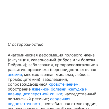
С осторожностью
Анатомическая деформация полового члена
(ангуляция, кавернозный фиброз или болезнь
Пейрони); заболевания, предрасполагающие к
развитию приапизма (серповидно-клеточная
анемия
, множественная миелома, лейкоз,
тромбоцитемия); заболевания,
сопровождающиеся
кровотечением
;
обострение
язвенной болезни желудка и
двенадцатиперстной кишки
; наследственный
пигментный ретинит;
сердечная
недостаточность
, нестабильная стенокардия,
перенесенные в последние 6 мес инфаркт