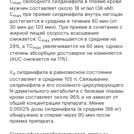
C
свободного силденафила в плазме крови
max
мужчин составляет около 18 нг/мл (38 нМ).
C
при приеме силденафила внутрь натощак
max
достигается в среднем в течение 60 мин (от
30 мин до 120 мин). При приеме в сочетании с
жирной пищей скорость всасывания
снижается: C
уменьшается в среднем на
max
29%, а ТC
увеличивается на 60 мин, однако
max
степень абсорбции достоверно не изменяется
(AUC снижается на 11%).
V
силденафила в равновесном состоянии
d
составляет в среднем 105 л. Связывание
силденафила и его основного циркулирующего
N-деметильного метаболита с белками плазмы
крови составляет около 96% и не зависит от
общей концентрации препарата. Менее
0.0002% дозы силденафила (в среднем 188 нг)
обнаружено в сперме через 90 мин после
приема препарата.
Силденафил метаболизируется, главным