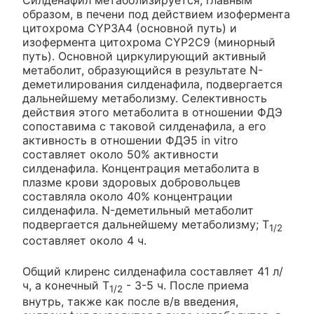
образом, в печени под действием изофермента
цитохрома CYP3A4 (основной путь) и
изофермента цитохрома CYP2C9 (минорный
путь). Основной циркулирующий активный
метаболит, образующийся в результате N-
деметилирования силденафила, подвергается
дальнейшему метаболизму. Селективность
действия этого метаболита в отношении ФДЭ
сопоставима с таковой силденафила, а его
активность в отношении ФДЭ5 in vitro
составляет около 50% активности
силденафила. Концентрация метаболита в
плазме крови здоровых добровольцев
составляла около 40% концентрации
силденафила. N-деметильный метаболит
подвергается дальнейшему метаболизму; T
1/2
составляет около 4 ч.
Общий клиренс силденафила составляет 41 л/
ч, а конечный Т
- 3-5 ч. После приема
1/2
внутрь, также как после в/в введения,