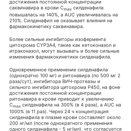
достижения постоянной концентрации
саквинавира в крови C
силденафила
max
повышалась на 140%, a AUC увеличивалась на
210%. Силденафил не оказывает влияния на
фармакокинетику саквинавира.
Более сильные ингибиторы изофермента
цитохрома CYP3A4, такие как кетоконазол и
итраконазол, могут вызывать и более сильные
изменения фармакокинетики силденафила.
Одновременное применение силденафила
(однократно 100 мг) и ритонавира (по 500 мг 2
раза/сут), ингибитора ВИЧ-протеазы и
сильного ингибитора цитохрома Р450, на фоне
достижения постоянной концентрации
ритонавира в крови приводит к увеличению
C
силденафила на 300% (в 4 раза), a AUC на
max
1000% (в 11 раз). Через 24 ч концентрация
силденафила в плазме крови составляет около
200 нг/мл (после однократного применения
одного силденафила - 5 нг/мл), что согласуется