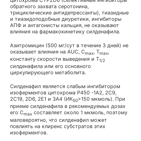
обратного захвата серотонина,
трициклические антидепрессанты), тиазидные
и тиазидоподобные диуретики, ингибиторы
АПФ и антагонисты кальция, не оказывают
влияния на фармакокинетику силденафила.
Азитромицин (500 мг/сут в течение 3 дней) не
оказывает влияния на AUC, C
, Т
,
max
max
константу скорости выведения и Т
1/2
силденафила или его основного
циркулирующего метаболита.
Силденафил является слабым ингибитором
изоферментов цитохрома Р450 -1А2, 2С9,
2С19, 2D6, 2Е1 и 3А4 (ИК
>150 мкмоль). При
50
приеме силденафила в рекомендуемых дозах
его C
составляет около 1 мкмоль, поэтому
max
маловероятно, что силденафил может
повлиять на клиренс субстратов этих
изоферментов.