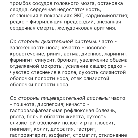
тромбоз сосудов головного мозга, остановка
сердца, сердечная недостаточность,
отклонения в показаниях ЭКГ, кардиомиопатия;
редко - фибрилляция предсердий, внезапная
сердечная смерть, желудочковая аритмия.
Со стороны дыхательной системы:
часто -
заложенность носа; нечасто - носовое
кровотечение, ринит, астма, диспноэ, ларингит,
фарингит, синусит, бронхит, увеличение объема
отделяемой мокроты, усиление кашля; редко -
чувство стеснения в горле, сухость слизистой
оболочки полости носа, отек слизистой
оболочки полости носа.
Со стороны пищеварительной системы:
часто
- тошнота, диспепсия; нечасто -
гастроэзофагеальная рефлюксная болезнь,
рвота, боль в области живота, сухость
слизистой оболочки полости рта, глоссит,
гингивит, колит, дисфагия, гастрит,
гастроэнтерит, эзофагит, стоматит, отклонение