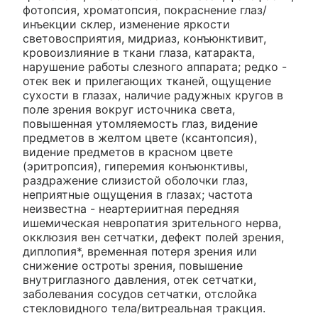
фотопсия, хроматопсия, покраснение глаз/
инъекции склер, изменение яркости
световосприятия, мидриаз, конъюнктивит,
кровоизлияние в ткани глаза, катаракта,
нарушение работы слезного аппарата; редко -
отек век и прилегающих тканей, ощущение
сухости в глазах, наличие радужных кругов в
поле зрения вокруг источника света,
повышенная утомляемость глаз, видение
предметов в желтом цвете (ксантопсия),
видение предметов в красном цвете
(эритропсия), гиперемия конъюнктивы,
раздражение слизистой оболочки глаз,
неприятные ощущения в глазах; частота
неизвестна - неартериитная передняя
ишемическая невропатия зрительного нерва,
окклюзия вен сетчатки, дефект полей зрения,
диплопия*, временная потеря зрения или
снижение остроты зрения, повышение
внутриглазного давления, отек сетчатки,
заболевания сосудов сетчатки, отслойка
стекловидного тела/витреальная тракция.