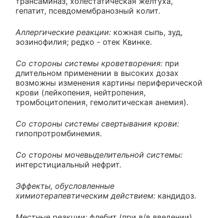
трансаминаз, холестатическая желтуха,
гепатит, псевдомембранозный колит.
Аллергические реакции:
кожная сыпь, зуд,
эозинофилия; редко - отек Квинке.
Со стороны системы кроветворения:
при
длительном применении в высоких дозах
возможны изменения картины периферической
крови (лейкопения, нейтропения,
тромбоцитопения, гемолитическая анемия).
Со стороны системы свертывания крови:
гипопротромбинемия.
Со стороны мочевыделительной системы:
интерстициальный нефрит.
Эффекты, обусловленные
химиотерапевтическим действием:
кандидоз.
Местные реакции:
флебит (при в/в введении),