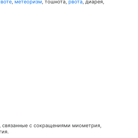
ивоте
,
метеоризм
, тошнота,
рвота
, диарея,
, связанные с сокращениями миометрия,
гия.