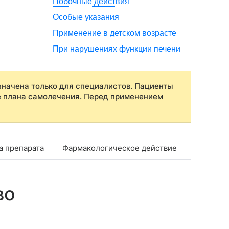
Побочные действия
Особые указания
Применение в детском возрасте
При нарушениях функции печени
начена только для специалистов. Пациенты
е плана самолечения. Перед применением
а препарата
Фармакологическое действие
Фармако
во