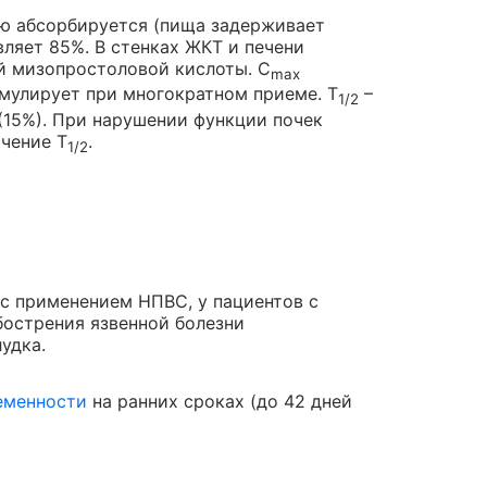
ю абсорбируется (пища задерживает
ляет 85%. В стенках ЖКТ и печени
й мизопростоловой кислоты. C
max
кумулирует при многократном приеме. T
–
1/2
(15%). При нарушении функции почек
ичение T
.
1/2
 с применением НПВС, у пациентов с
острения язвенной болезни
удка.
еменности
на ранних сроках (до 42 дней