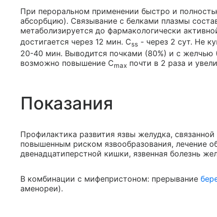
При пероральном применении быстро и полность
абсорбцию). Связывание с белками плазмы состав
метаболизируется до фармакологически активно
достигается через 12 мин. C
- через 2 сут. Не 
ss
20-40 мин. Выводится почками (80%) и с желчью 
возможно повышение C
почти в 2 раза и увел
max
Показания
Профилактика развития язвы желудка, связанной
повышенным риском язвообразования, лечение об
двенадцатиперстной кишки, язвенная болезнь жел
В комбинации с мифепристоном: прерывание
бер
аменореи).