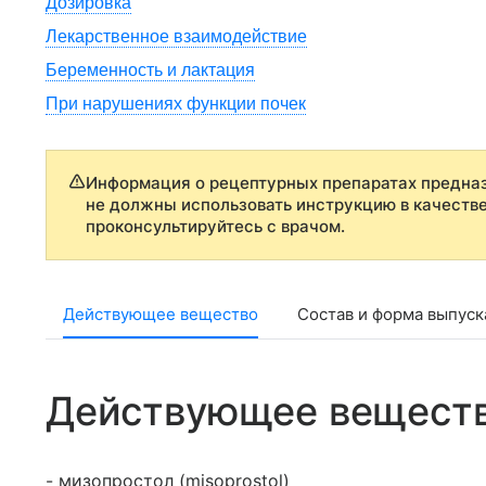
Дозировка
Лекарственное взаимодействие
Беременность и лактация
При нарушениях функции почек
Информация о рецептурных препаратах предназ
не должны использовать инструкцию в качеств
проконсультируйтесь с врачом.
Действующее вещество
Состав и форма выпуск
Действующее вещест
- мизопростол (misoprostol)