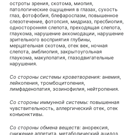
остроты зрения, скотома, миопия,
патологические ощущения в глазах, сухость
глаз, фотофобия, блефароспазм, повышенное
слезотечение, фотопсия, мидриаз, пресбиопия,
односторонняя слепота, преходящая слепота,
глаукома, нарушение аккомодации, нарушение
зрительного восприятия глубины,
мерцательная скотома, отек век, ночная
слепота, амблиопия, закрытоугольная
глаукома, макулопатия, глазодвигательные
нарушения.
Со стороны системы кроветворения:
анемия,
лейкопения, тромбоцитопения,
лимфаденопатия, эозинофилия, нейтропения.
Со стороны иммунной системы:
повышенная
чувствительность, аллергический отек, отек
конъюнктивы.
Со стороны обмена веществ:
анорексия,
снижение аппетита, метаболический ацидоз,