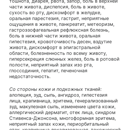
тошнота, диарея, рвота, запор, боль в верхней
части живота, диспепсия, боль в животе,
сухость во рту, дискомфорт в желудке,
оральная парестезия, гастрит, неприятные
ощущения в животе, панкреатит, метеоризм,
гастроэзофагеальная рефлюксная болезнь,
боль в нижней части живота, оральная
гипестезия, кровоточивость десен, вздутие
живота, дискомфорт в эпигастральной
области, болезненность по всему животу,
гиперсекреция слюнных желез, боль в ротовой
полости, неприятный запах изо рта,
глоссодиния, гепатит, печеночная
недостаточность.
Со стороны кожи и подкожных тканей:
алопеция, зуд, сыпь, ангидроз, гипестезия
лица, крапивница, эритема, генерализованный
зуд, макулезная сыпь, изменение цвета кожи,
аллергический дерматит, отек лица, синдром
Стивенса-Джонсона, многоформная эритема,
неприятный запах кожи, периорбитальный
отек, крапивница локализованная, токсический