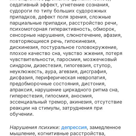
седативный эффект, угнетение сознания,
судороги по типу больших судорожных
припадков, дефект поля зрения, сложные
парциальные припадки, расстройство речи,
психомоторная гиперактивность, обморок,
сенсорные нарушения, слюнотечение, афазия,
повторяющиеся речь, гипокинезия,
дискинезия, постуральное головокружение,
плохое качество сна, чувство жжения, потеря
чувствительности, паросмия, мозжечковый
синдром, дизестезия, гипогевзия, ступор,
неуклюжесть, аура, агевзия, дисграфия,
дисфазия, периферическая невропатия,
предобморочные состояния, дистония,
апраксия, нарушение циркадного ритма сна,
гиперестезия, гипосмия, аносмия,
эссенциальный тремор, акинезия, отсутствие
реакции на стимулы, затруднения при
обучении.
Нарушения психики:
депрессия
, замедленное
мышление, когнитивные расстройства,