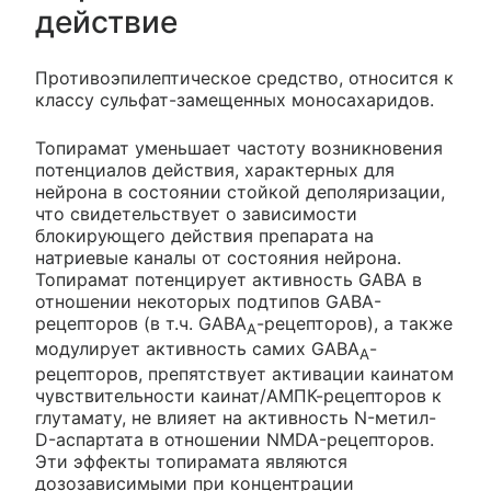
действие
Противоэпилептическое средство, относится к
классу сульфат-замещенных моносахаридов.
Топирамат уменьшает частоту возникновения
потенциалов действия, характерных для
нейрона в состоянии стойкой деполяризации,
что свидетельствует о зависимости
блокирующего действия препарата на
натриевые каналы от состояния нейрона.
Топирамат потенцирует активность GABA в
отношении некоторых подтипов GABA-
рецепторов (в т.ч. GABA
-рецепторов), а также
A
модулирует активность самих GABA
-
A
рецепторов, препятствует активации каинатом
чувствительности каинат/АМПК-рецепторов к
глутамату, не влияет на активность N-метил-
D-аспартата в отношении NMDA-рецепторов.
Эти эффекты топирамата являются
дозозависимыми при концентрации