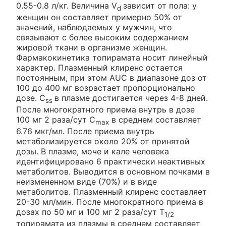
0.55-0.8 л/кг. Величина V
зависит от пола: у
d
женщин он составляет примерно 50% от
значений, наблюдаемых у мужчин, что
связывают с более высоким содержанием
жировой ткани в организме женщин.
Фармакокинетика топирамата носит линейный
характер. Плазменный клиренс остается
постоянным, при этом AUC в диапазоне доз от
100 до 400 мг возрастает пропорционально
дозе. C
в плазме достигается через 4-8 дней.
ss
После многократного приема внутрь в дозе
100 мг 2 раза/сут C
в среднем составляет
max
6.76 мкг/мл. После приема внутрь
метаболизируется около 20% от принятой
дозы. В плазме, моче и кале человека
идентифицировано 6 практически неактивных
метаболитов. Выводится в основном почками в
неизмененном виде (70%) и в виде
метаболитов. Плазменный клиренс составляет
20-30 мл/мин. После многократного приема в
дозах по 50 мг и 100 мг 2 раза/сут T
1/2
топирамата из плазмы в среднем составляет