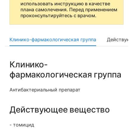
использовать инструкцию в качестве
плана самолечения. Перед применением
проконсультируйтесь с врачом.
Клинико-фармакологическая группа
Действующ
Клинико-
фармакологическая группа
Антибактериальный препарат
Действующее вещество
- томицид