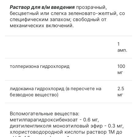
Раствор для в/м введения
прозрачный,
бесцветный или слегка зеленовато-желтый, со
специфическим запахом; свободный от
механических включений.
1
амп.
толперизона гидрохлорид
100
мг
лидокаина гидрохлорид (в пересчете на
2.5
безводное вещество)
мг
Вспомогательные вещества:
метилпарагидроксибензоат - 0.6 мг,
диэтиленгликоля моноэтиловый эфир - 0.3 мг,
хлористоводородной кислоты раствор 1М до