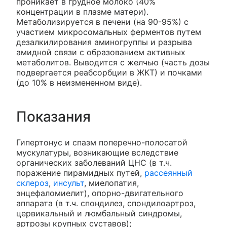
проникает в грудное молоко (40%
концентрации в плазме матери).
Метаболизируется в печени (на 90-95%) с
участием микросомальных ферментов путем
дезалкилирования аминогруппы и разрыва
амидной связи с образованием активных
метаболитов. Выводится с желчью (часть дозы
подвергается реабсорбции в ЖКТ) и почками
(до 10% в неизмененном виде).
Показания
Гипертонус и спазм поперечно-полосатой
мускулатуры, возникающие вследствие
органических заболеваний ЦНС (в т.ч.
поражение пирамидных путей,
рассеянный
склероз
,
инсульт
, миелопатия,
энцефаломиелит), опорно-двигательного
аппарата (в т.ч. спондилез, спондилоартроз,
цервикальный и люмбальный синдромы,
артрозы крупных суставов);