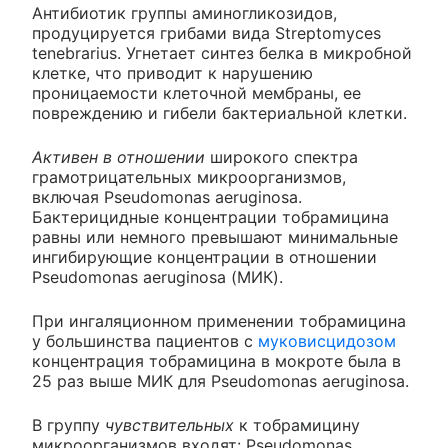
Антибиотик группы аминогликозидов,
продуцируется грибами вида Streptomyces
tenebrarius. Угнетает синтез белка в микробной
клетке, что приводит к нарушению
проницаемости клеточной мембраны, ее
повреждению и гибели бактериальной клетки.
Активен в отношении
широкого спектра
грамотрицательных микроорганизмов,
включая Pseudomonas aeruginosa.
Бактерицидные концентрации тобрамицина
равны или немного превышают минимальные
ингибирующие концентрации в отношении
Pseudomonas aeruginosa (МИК).
При ингаляционном применении тобрамицина
у большинства пациентов с
муковисцидозом
концентрация тобрамицина в мокроте была в
25 раз выше МИК для Pseudomonas aeruginosa.
В группу
чувствительных
к тобрамицину
микроорганизмов входят: Pseudomonas