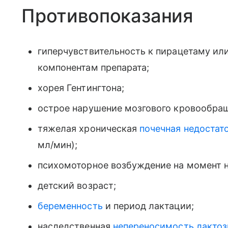
Противопоказания
гиперчувствительность к пирацетаму или
компонентам препарата;
хорея Гентингтона;
острое нарушение мозгового кровообращ
тяжелая хроническая
почечная недостат
мл/мин);
психомоторное возбуждение на момент н
детский возраст;
беременность
и период лактации;
наследственная
непереносимость лакто