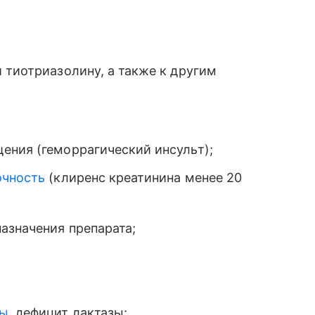
 тиотриазолину, а также к другим
ения (геморрагический инсульт);
очность
(клиренс креатинина менее 20
азначения препарата;
зы
, дефицит лактазы;