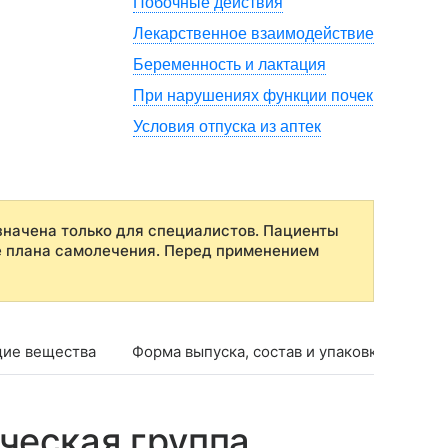
Побочные действия
Лекарственное взаимодействие
Беременность и лактация
При нарушениях функции почек
Условия отпуска из аптек
начена только для специалистов. Пациенты
е плана самолечения. Перед применением
ие вещества
Форма выпуска, состав и упаковка
Фар
ческая группа