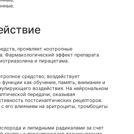
онные.
ействие
редств, проявляет ноотропные
а. Фармакологический эффект препарата
отриазолина и пирацетама.
отропное средство; воздействует
 функции как обучение, память, внимание и
имулирующего воздействия. На нейрональном
аптической передачи, оказывая
ктивность постсинаптических рецепторов.
с его влиянием на эритроциты, тромбоциты
ислорода и липидными радикалами за счет
й группы и предупреждает возникновение