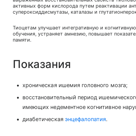
активных форм кислорода путем реактивации ан
супероксиддисмутазы, каталазы и глутатионперо
Тиоцетам улучшает интегративную и когнитивную
обучения, устраняет амнезию, повышает показат
памяти.
Показания
хроническая ишемия головного мозга;
восстановительный период ишемическо
имеющих недементное когнитивное нару
диабетическая
энцефалопатия
.