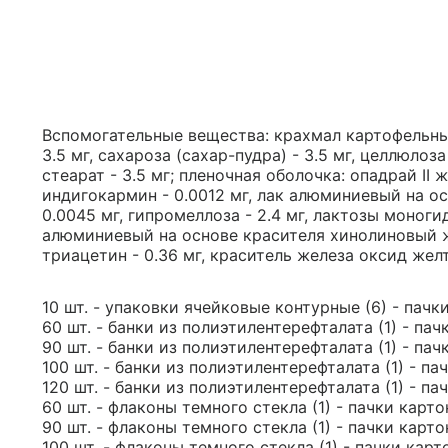
Вспомогательные вещества: крахмал картофельный
3.5 мг, сахароза (сахар-пудра) - 3.5 мг, целлюло
стеарат - 3.5 мг; пленочная оболочка: опадрай I
индигокармин - 0.0012 мг, лак алюминиевый на о
0.0045 мг, гипромеллоза - 2.4 мг, лактозы моногидр
алюминиевый на основе красителя хинолиновый жел
триацетин - 0.36 мг, краситель железа оксид желты
10 шт. - упаковки ячейковые контурные (6) - пачк
60 шт. - банки из полиэтилентерефталата (1) - пач
90 шт. - банки из полиэтилентерефталата (1) - пач
100 шт. - банки из полиэтилентерефталата (1) - па
120 шт. - банки из полиэтилентерефталата (1) - па
60 шт. - флаконы темного стекла (1) - пачки карто
90 шт. - флаконы темного стекла (1) - пачки карто
100 шт. - флаконы темного стекла (1) - пачки карт