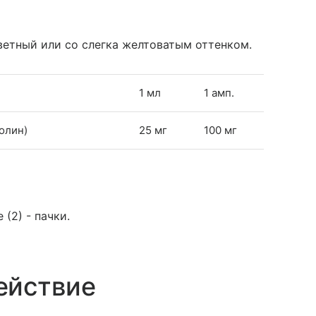
етный или со слегка желтоватым оттенком.
1 мл
1 амп.
олин)
25 мг
100 мг
(2) - пачки.
ействие