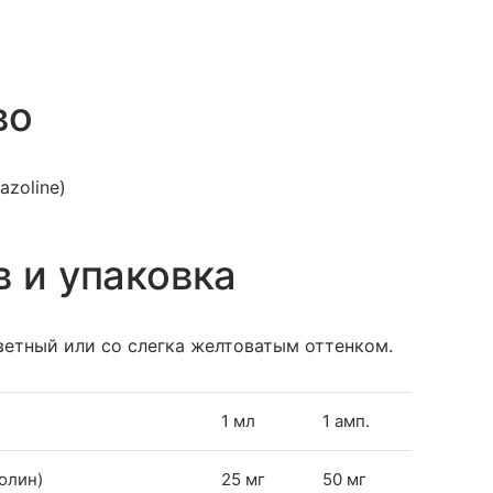
во
azoline)
в и упаковка
етный или со слегка желтоватым оттенком.
1 мл
1 амп.
олин)
25 мг
50 мг