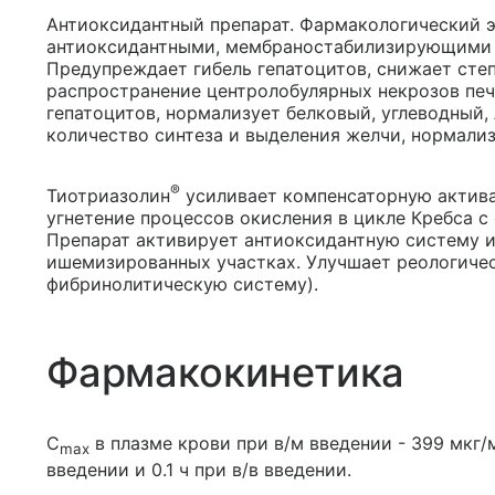
Антиоксидантный препарат. Фармакологический 
антиоксидантными, мембраностабилизирующими
Предупреждает гибель гепатоцитов, снижает сте
распространение центролобулярных некрозов печ
гепатоцитов, нормализует белковый, углеводный,
количество синтеза и выделения желчи, нормализ
®
Тиотриазолин
усиливает компенсаторную актива
угнетение процессов окисления в цикле Кребса с
Препарат активирует антиоксидантную систему и
ишемизированных участках. Улучшает реологичес
фибринолитическую систему).
Фармакокинетика
C
в плазме крови при в/м введении - 399 мкг/
max
введении и 0.1 ч при в/в введении.