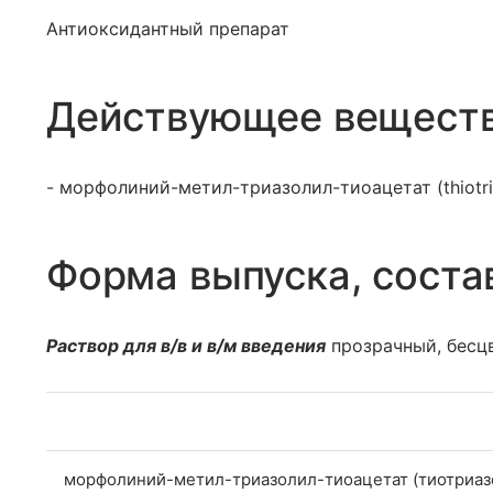
Антиоксидантный препарат
Действующее вещест
- морфолиний-метил-триазолил-тиоацетат (thiotri
Форма выпуска, соста
Раствор для в/в и в/м введения
прозрачный, бесцв
морфолиний-метил-триазолил-тиоацетат (тиотриаз