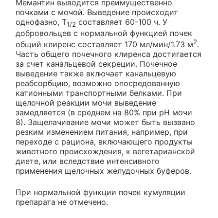
Мемантин выводится преимущественно
почками с мочой. Выведение происходит
однофазно, Т
составляет 60-100 ч. У
1/2
добровольцев с нормальной функцией почек
2
общий клиренс составляет 170 мл/мин/1.73 м
.
Часть общего почечного клиренса достигается
за счет канальцевой секреции. Почечное
выведение также включает канальцевую
реабсорбцию, возможно опосредованную
катионными транспортными белками. При
щелочной реакции мочи выведение
замедляется (в среднем на 80% при рН мочи
8). Защелачивание мочи может быть вызвано
резким изменением питания, например, при
переходе с рациона, включающего продукты
животного происхождения, к вегетарианской
диете, или вследствие интенсивного
применения щелочных желудочных буферов.
При нормальной функции почек кумуляции
препарата не отмечено.