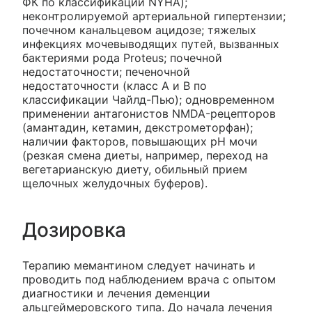
ФК по классификации NYHA);
неконтролируемой артериальной гипертензии;
почечном канальцевом ацидозе; тяжелых
инфекциях мочевыводящих путей, вызванных
бактериями рода Proteus; почечной
недостаточности; печеночной
недостаточности (класс А и В по
классификации Чайлд-Пью); одновременном
применении антагонистов NMDA-рецепторов
(амантадин, кетамин, декстрометорфан);
наличии факторов, повышающих рН мочи
(резкая смена диеты, например, переход на
вегетарианскую диету, обильный прием
щелочных желудочных буферов).
Дозировка
Терапию мемантином следует начинать и
проводить под наблюдением врача с опытом
диагностики и лечения деменции
альцгеймеровского типа. До начала лечения