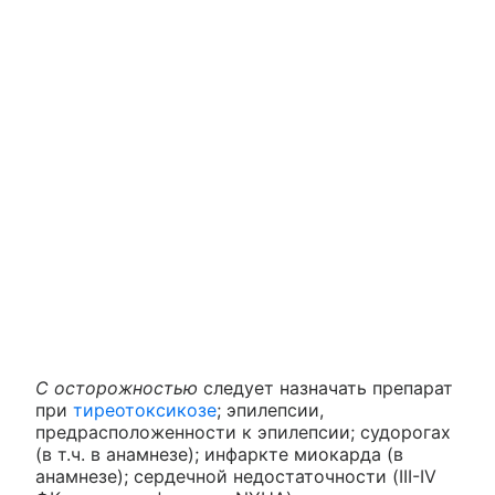
С осторожностью
следует назначать препарат
при
тиреотоксикозе
; эпилепсии,
предрасположенности к эпилепсии; судорогах
(в т.ч. в анамнезе); инфаркте миокарда (в
анамнезе); сердечной недостаточности (III-IV