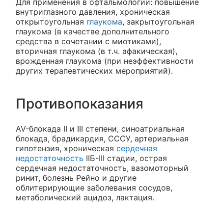
Для применения в офтальмологии: повышение
внутриглазного давления, хроническая
открытоугольная
глаукома
, закрытоугольная
глаукома (в качестве дополнительного
средства в сочетании с миотиками),
вторичная глаукома (в т.ч. афакическая),
врожденная глаукома (при неэффективности
других терапевтических мероприятий).
Противопоказания
AV-блокада II и III степени, синоатриальная
блокада, брадикардия, СССУ, артериальная
гипотензия, хроническая
сердечная
недостаточность
IIБ-III стадии, острая
сердечная недостаточность, вазомоторный
ринит, болезнь Рейно и другие
облитерирующие заболевания сосудов,
метаболический ацидоз, лактация.