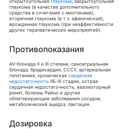
открытоугольная
глаукома
, закрытоугольная
глаукома (в качестве дополнительного
средства в сочетании с миотиками),
вторичная глаукома (в т.ч. афакическая),
врожденная глаукома (при неэффективности
других терапевтических мероприятий).
Противопоказания
AV-блокада II и III степени, синоатриальная
блокада, брадикардия, СССУ, артериальная
гипотензия, хроническая
сердечная
недостаточность
IIБ-III стадии, острая
сердечная недостаточность, вазомоторный
ринит, болезнь Рейно и другие
облитерирующие заболевания сосудов,
метаболический ацидоз, лактация.
Дозировка