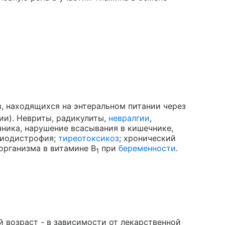
ов, находящихся на энтеральном питании через
ии). Невриты, радикулиты,
невралгии
,
чника, нарушение всасывания в кишечнике,
диодистрофия;
тиреотоксикоз
; хронический
организма в витамине В
при
беременности
.
1
 возраст - в зависимости от лекарственной