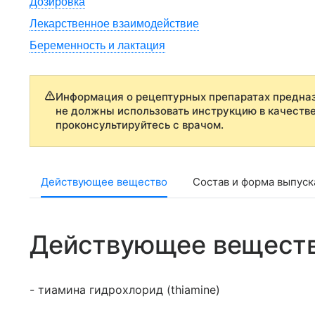
Дозировка
Лекарственное взаимодействие
Беременность и лактация
Информация о рецептурных препаратах предназ
не должны использовать инструкцию в качеств
проконсультируйтесь с врачом.
Действующее вещество
Состав и форма выпуск
Действующее вещест
- тиамина гидрохлорид (thiamine)