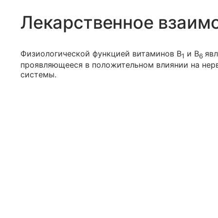
Лекарственное взаим
Физиологической функцией витаминов В
и В
явл
1
6
проявляющееся в положительном влиянии на нер
системы.