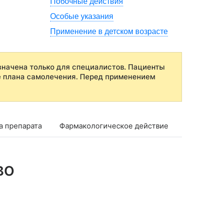
Побочные действия
Особые указания
Применение в детском возрасте
начена только для специалистов. Пациенты
е плана самолечения. Перед применением
а препарата
Фармакологическое действие
Фармако
во