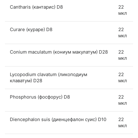
Cantharis (кантарис) D8
22
мкл
Curare (кураре) D8
22
мкл
Conium maculatum (кониум макулатум) D28
22
мкл
Lycopodium clavatum (ликоподиум
22
клаватум) D28
мкл
Phosphorus (фосфорус) D8
22
мкл
Diencephalon suis (диенцефалон суис) D10
22
мкл