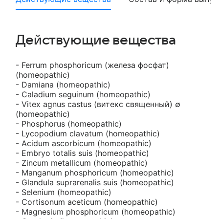
Действующие вещества
- Ferrum phosphoricum (железа фосфат)
(homeopathic)
- Damiana (homeopathic)
- Caladium seguinum (homeopathic)
- Vitex agnus сastus (витекс священный) ∅
(homeopathic)
- Phosphorus (homeopathic)
- Lyсopodium сlavatum (homeopathic)
- Acidum ascorbicum (homeopathic)
- Embryo totalis suis (homeopathic)
- Zincum metallicum (homeopathic)
- Manganum phosphoricum (homeopathic)
- Glandula suprarenalis suis (homeopathic)
- Selenium (homeopathic)
- Cortisonum aceticum (homeopathic)
- Magnesium phosphoriсum (homeopathic)