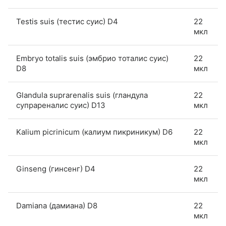
Testis suis (тестис суис) D4
22
мкл
Embryo totalis suis (эмбрио тоталис суис)
22
D8
мкл
Glandula suprarenalis suis (гландула
22
супрареналис суис) D13
мкл
Kalium picrinicum (калиум пикриникум) D6
22
мкл
Ginseng (гинсенг) D4
22
мкл
Damiana (дамиана) D8
22
мкл