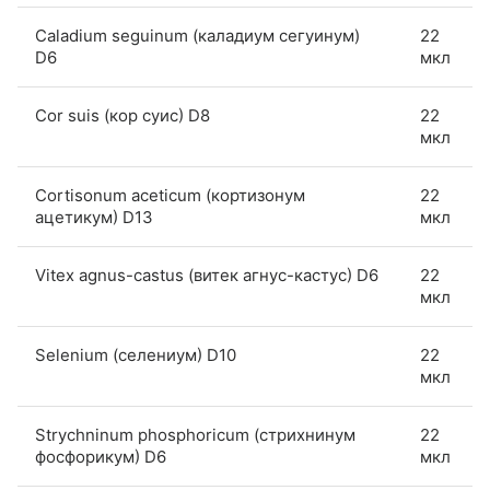
Caladium seguinum (каладиум сегуинум)
22
D6
мкл
Cor suis (кор суис) D8
22
мкл
Cortisonum aceticum (кортизонум
22
ацетикум) D13
мкл
Vitex agnus-castus (витек агнус-кастус) D6
22
мкл
Selenium (селениум) D10
22
мкл
Strychninum phosphoricum (стрихнинум
22
фосфорикум) D6
мкл