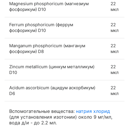
Magnesium phosphoricum (магнезиум
22
фосфорикум) D10
мкл
Ferrum phosphoricum (феррум
22
фосфорикум) D10
мкл
Manganum phosphoricum (манганум
22
фосфорикум) D8
мкл
Zincum metallicum (цинкум металликум)
22
D10
мкл
Acidum ascorbicum (ацидум аскорбикум)
22
D6
мкл
Вспомогательные вещества:
натрия хлорид
(для установления изотонии) около 9 мг/мл,
вода д/и - до 2.2 мл.