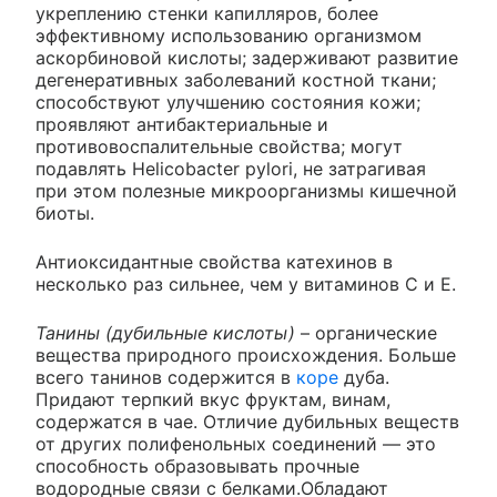
укреплению стенки капилляров, более
эффективному использованию организмом
аскорбиновой кислоты; задерживают развитие
дегенеративных заболеваний костной ткани;
способствуют улучшению состояния кожи;
проявляют антибактериальные и
противовоспалительные свойства; могут
подавлять Helicobacter pylori, не затрагивая
при этом полезные микроорганизмы кишечной
биоты.
Антиоксидантные свойства катехинов в
несколько раз сильнее, чем у витаминов С и Е.
Танины (дубильные кислоты)
– органические
вещества природного происхождения. Больше
всего танинов содержится в
коре
дуба.
Придают терпкий вкус фруктам, винам,
содержатся в чае. Отличие дубильных веществ
от других полифенольных соединений — это
способность образовывать прочные
водородные связи с белками.Обладают