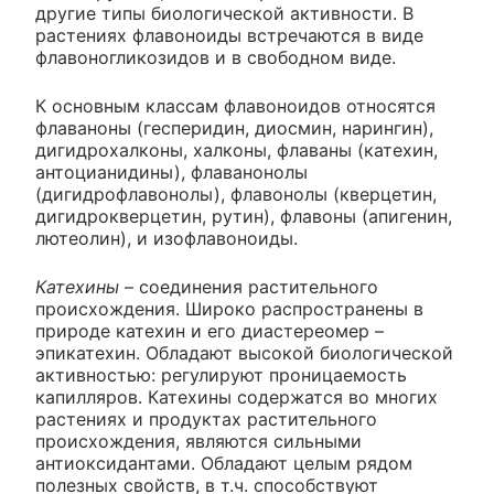
другие типы биологической активности. В
растениях флавоноиды встречаются в виде
флавоногликозидов и в свободном виде.
К основным классам флавоноидов относятся
флаваноны (гесперидин, диосмин, нарингин),
дигидрохалконы, халконы, флаваны (катехин,
антоцианидины), флаванонолы
(дигидрофлавонолы), флавонолы (кверцетин,
дигидрокверцетин, рутин), флавоны (апигенин,
лютеолин), и изофлавоноиды.
Катехины
– соединения растительного
происхождения. Широко распространены в
природе катехин и его диастереомер –
эпикатехин. Обладают высокой биологической
активностью: регулируют проницаемость
капилляров. Катехины содержатся во многих
растениях и продуктах растительного
происхождения, являются сильными
антиоксидантами. Обладают целым рядом
полезных свойств, в т.ч. способствуют