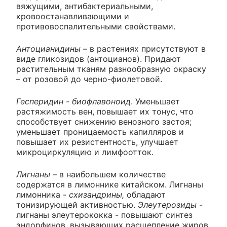
вяжущими, антибактериальными,
кровоостанавливающими и
противовоспалительными свойствами.
Антоцианидины
– в растениях присутствуют в
виде гликозидов (антоцианов). Придают
растительным тканям разнообразную окраску
– от розовой до черно-фиолетовой.
Гесперидин - биофлавоноид
. Уменьшает
растяжимость вен, повышает их тонус, что
способствует снижению венозного застоя;
уменьшает проницаемость капилляров и
повышает их резистентность, улучшает
микроциркуляцию и лимфоотток.
Лигнаны
– в наибольшем количестве
содержатся в лимоннике китайском. Лигнаны
лимонника -
схизандрины,
обладают
тонизирующей активностью.
Элеутерозиды
-
лигнаны элеутерококка - повышают синтез
эндорфинов, вызывающих расщепление жиров