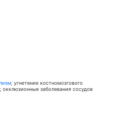
лизм
; угнетение костномозгового
в; окклюзионные заболевания сосудов