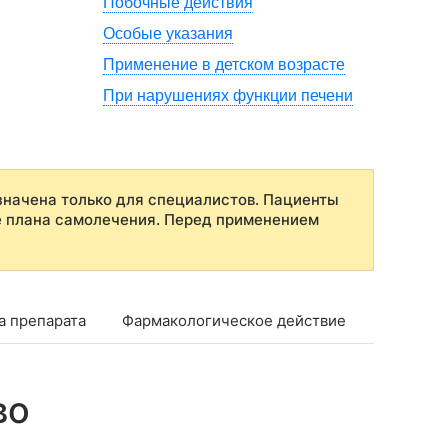
Побочные действия
Особые указания
Применение в детском возрасте
При нарушениях функции печени
начена только для специалистов. Пациенты
е плана самолечения. Перед применением
а препарата
Фармакологическое действие
Фармако
во