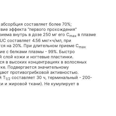
абсорбция составляет более 70%;
вие эффекта "первого прохождения"
иема внутрь в дозе 250 мг его C
в плазме
max
 AUC составляет 4.56 мкг×ч/мл, при
ся на 20%. При длительном приеме C
max
ние с белками плазмы - 99%. Быстро
й слой кожи и ногтевые пластинки.
ся в высоких концентрациях в волосяных
тке. Подвергается значительному
дают противогрибковой активностью.
й T
составляет 30 ч, терминальный - 200-
1/2
жи и жировой ткани). Не кумулирует в