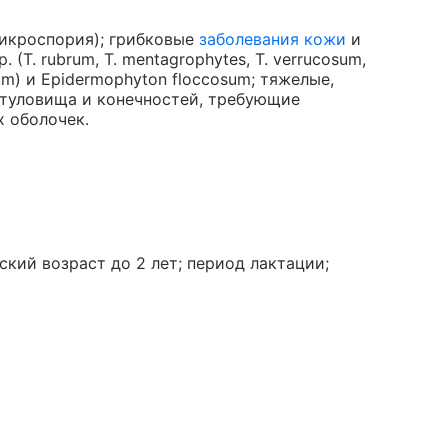
микроспория); грибковые
заболевания кожи
и
 (T. rubrum, T. mentagrophytes, Т. verrucosum,
seum) и Epidermophyton floccosum; тяжелые,
туловища и конечностей, требующие
 оболочек.
ский возраст до 2 лет; период лактации;