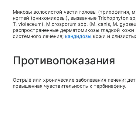
Микозы волосистой части головы (трихофития, 
ногтей (онихомикозы), вызванные Trichophyton spp.
T. violaceum), Microsporum spp. (M. canis, M. gyp
распространенные дерматомикозы гладкой кожи 
системного лечения;
кандидозы
кожи и слизистых
Противопоказания
Острые или хронические заболевания печени; дет
повышенная чувствительность к тербинафину.