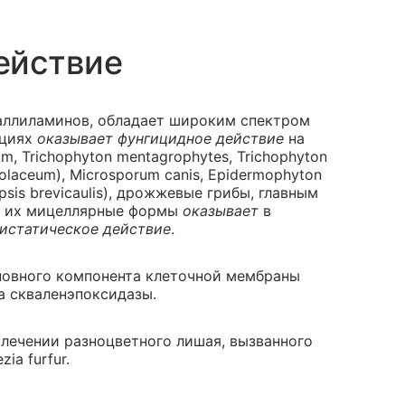
ействие
 аллиламинов, обладает широким спектром
ациях
оказывает фунгицидное действие
на
m, Trichophyton mentagrophytes, Trichophyton
iolaceum), Microsporum canis, Epidermophyton
psis brevicaulis), дрожжевые грибы, главным
. и их мицеллярные формы
оказывает
в
истатическое действие
.
новного компонента клеточной мембраны
а скваленэпоксидазы.
лечении разноцветного лишая, вызванного
zia furfur.