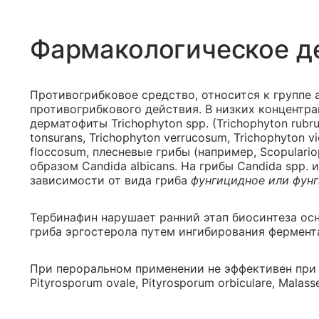
Фармакологическое д
Противогрибковое средство, относится к группе
противогрибкового действия. В низких концентр
дерматофиты Trichophyton spp. (Trichophyton rubru
tonsurans, Trichophyton verrucosum, Trichophyton v
floccosum, плесневые грибы (например, Scopulario
образом Candida albicans. На грибы Candida spp
зависимости от вида гриба
фунгицидное или фунг
Тербинафин нарушает ранний этап биосинтеза ос
гриба эргостерола путем ингибирования фермент
При пероральном применении не эффективен при 
Pityrosporum ovale, Pityrosporum orbiculare, Malasse