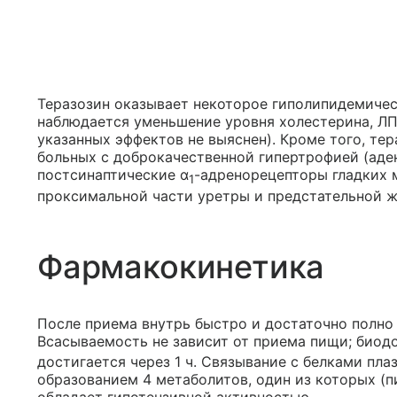
Теразозин оказывает некоторое гиполипидемичес
наблюдается уменьшение уровня холестерина, Л
указанных эффектов не выяснен). Кроме того, те
больных с доброкачественной гипертрофией (аден
постсинаптические α
-адренорецепторы гладких 
1
проксимальной части уретры и предстательной ж
Фармакокинетика
После приема внутрь быстро и достаточно полно 
Всасываемость не зависит от приема пищи; биодо
достигается через 1 ч. Связывание с белками пла
образованием 4 метаболитов, один из которых (
обладает гипотензивной активностью.