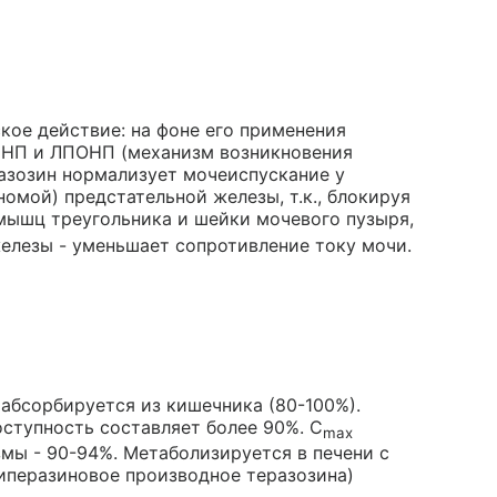
кое действие: на фоне его применения
ПНП и ЛПОНП (механизм возникновения
разозин нормализует мочеиспускание у
омой) предстательной железы, т.к., блокируя
мышц треугольника и шейки мочевого пузыря,
елезы - уменьшает сопротивление току мочи.
абсорбируется из кишечника (80-100%).
ступность составляет более 90%. C
max
змы - 90-94%. Метаболизируется в печени с
пиперазиновое производное теразозина)