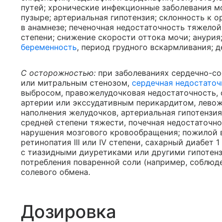
путей; хронические инфекционные заболевания 
пузыре; артериальная гипотензия; склонность к о
в анамнезе; печеночная недостаточность тяжелой
степени; снижение скорости оттока мочи; анурия
беременность
, период грудного вскармливания; д
С осторожностью:
при заболеваниях сердечно-со
или митральным стенозом,
сердечная недостаточ
выбросом, правожелудочковая недостаточность,
артерии или экссудативным перикардитом, лево
наполнения желудочков, артериальная гипотензия
средней степени тяжести, почечная недостаточно
нарушения мозгового кровообращения; пожилой в
ретинопатия III или IV степени, сахарный диабет
с тиазидными диуретиками или другими гипотен
потребления поваренной соли (например, соблюд
солевого обмена.
Дозировка