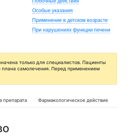
Побочные действия
Особые указания
Применение в детском возрасте
При нарушениях функции печени
начена только для специалистов. Пациенты
е плана самолечения. Перед применением
а препарата
Фармакологическое действие
Фармако
во