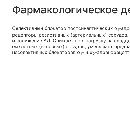
Фармакологическое д
Селективный блокатор постсинаптических α
-адр
1
рецепторы резистивных (артериальных) сосудов
и понижение АД. Снижает постнагрузку на сердц
емкостных (венозных) сосудов, уменьшает преднаг
неселективных блокаторов α
- и α
-адренорецепт
1
2