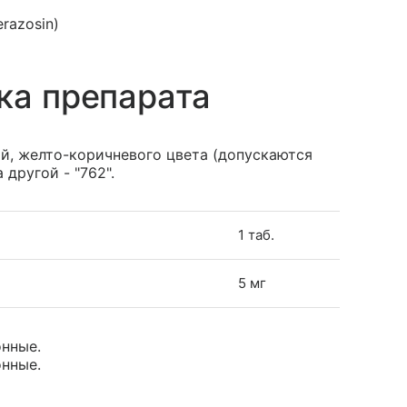
razosin)
ка препарата
й, желто-коричневого цвета (допускаются
 другой - "762".
1 таб.
5 мг
онные.
онные.