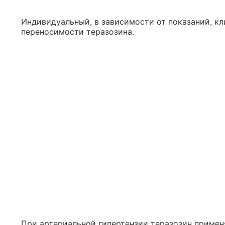
Индивидуальный, в зависимости от показаний, кл
переносимости теразозина.
При артериальной гипертензии теразозин примен