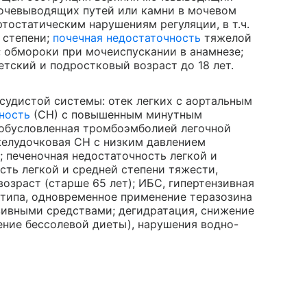
мочевыводящих путей или камни в мочевом
ртостатическим нарушениям регуляции, в т.ч.
 степени;
почечная недостаточность
тяжелой
; обмороки при мочеиспускании в анамнезе;
етский и подростковый возраст до 18 лет.
судистой системы: отек легких с аортальным
ность
(СН) с повышенным минутным
 обусловленная тромбоэмболией легочной
желудочковая СН с низким давлением
; печеночная недостаточность легкой и
сть легкой и средней степени тяжести,
озраст (старше 65 лет); ИБС, гипертензивная
 1 типа, одновременное применение теразозина
зивными средствами; дегидратация, снижение
ение бессолевой диеты), нарушения водно-