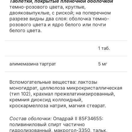
Таблетки, покрытые пленочной оболочкой
темно-розового цвета, круглые,
двояковыпуклые, с риской; на поперечном
разрезе видны два слоя: оболочка темно-
розового цвета и ядро белого или почти
белого цвета.
1 таб.
алимемазина тартрат
5 мг
Вспомогательные вещества: лактозы
моногидрат, целлюлоза микрокристаллическая
(тип 102), крахмал прежелатинизированный,
кремния диоксид коллоидный,
кроскармеллоза натрия, магния стеарат.
Состав оболочки:
Опадрай II 85F34655:
поливиниловый спирт частично
гидролизованный, макрогол-3350, тальк,