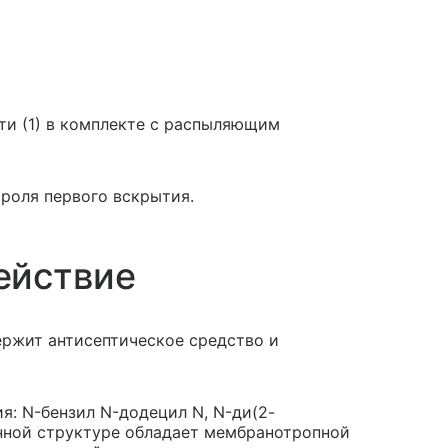
ти (1) в комплекте с распыляющим
роля первого вскрытия.
ействие
ржит антисептическое средство и
я: N-бензил N-додецил N, N-ди(2-
нной структуре обладает мембранотропной