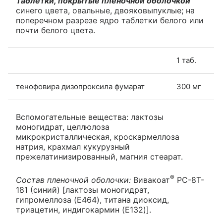
Таблетки, покрытые пленочной оболочкой
синего цвета, овальные, двояковыпуклые; на
поперечном разрезе ядро таблетки белого или
почти белого цвета.
1 таб.
тенофовира дизопроксила фумарат
300 мг
Вспомогательные вещества: лактозы
моногидрат, целлюлоза
микрокристаллическая, кроскармеллоза
натрия, крахмал кукурузный
прежелатинизированный, магния стеарат.
®
Состав пленочной оболочки:
Вивакоат
PC-8T-
181 (синий) [лактозы моногидрат,
гипромеллоза (E464), титана диоксид,
триацетин, индигокармин (E132)].