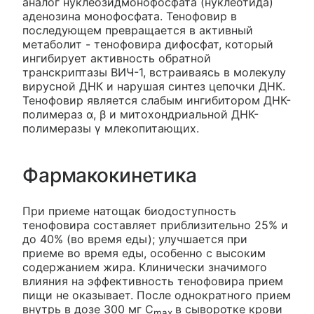
аналог нуклеозидмонофосфата (нуклеотида)
аденозина монофосфата. Тенофовир в
последующем превращается в активный
метаболит - тенофовира дифосфат, который
ингибирует активность обратной
транскриптазы ВИЧ-1, встраиваясь в молекулу
вирусной ДНК и нарушая синтез цепочки ДНК.
Тенофовир является слабым ингибитором ДНК-
полимераз α, β и митохондриальной ДНК-
полимеразы γ млекопитающих.
Фармакокинетика
При приеме натощак биодоступность
тенофовира составляет приблизительно 25% и
до 40% (во время еды); улучшается при
приеме во время еды, особенно с высоким
содержанием жира. Клинически значимого
влияния на эффективность тенофовира прием
пищи не оказывает. После однократного прием
внутрь в дозе 300 мг C
в сыворотке крови
max