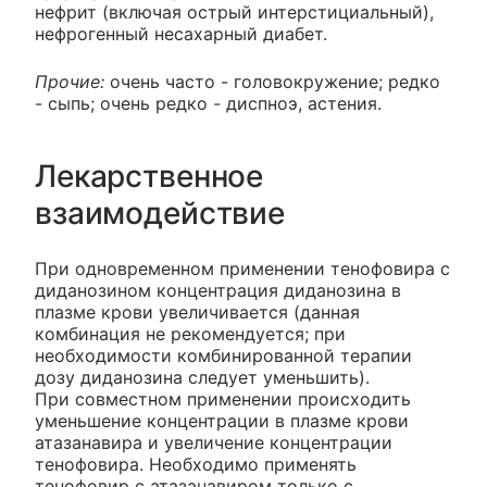
нефрит (включая острый интерстициальный),
нефрогенный несахарный диабет.
Прочие:
очень часто - головокружение; редко
- сыпь; очень редко - диспноэ, астения.
Лекарственное
взаимодействие
При одновременном применении тенофовира с
диданозином концентрация диданозина в
плазме крови увеличивается (данная
комбинация не рекомендуется; при
необходимости комбинированной терапии
дозу диданозина следует уменьшить).
При совместном применении происходить
уменьшение концентрации в плазме крови
атазанавира и увеличение концентрации
тенофовира. Необходимо применять
тенофовир с атазанавиром только с