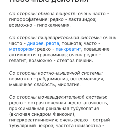
Со стороны обмена веществ:
очень часто -
гипофосфатемия; редко - лактацидоз;
возможно - гипокалиемия.
Со стороны пищеварительной системы:
очень
часто -
диарея
,
рвота
, тошнота; часто -
метеоризм
; редко -
панкреатит
, повышение
активности трансаминаз; очень редко -
гепатит; возможно - стеатоз печени.
Со стороны костно-мышечной системы:
возможно - рабдомиолиз, остеомаляция,
мышечная слабость, миопатия.
Со стороны мочевыделительной системы
:
редко - острая почечная недостаточность,
проксимальная ренальная тубулопатия
(включая синдром Фанкони),
гиперкреатининемия; очень редко - острый
тубулярный некроз; частота неизвестна -