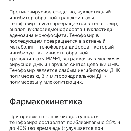
Противовирусное средство, нуклеотидный
ингибитор обратной транскриптазы.
Тенофовир in vivo превращается в тенофовир,
аналог нуклеозидмонофосфата (нуклеотида)
аденозина монофосфата. Тенофовир в
последующем превращается в активный
метаболит - тенофовира дифосфат, который
ингибирует активность обратной
транскриптазы ВИЧ-1, встраиваясь в молекулу
вирусной ДНК и нарушая синтез цепочки ДНК.
Тенофовир является слабым ингибитором ДНК-
полимераз α, β и митохондриальной ДНК-
полимеразы γ млекопитающих.
Фармакокинетика
При приеме натощак биодоступность
тенофовира составляет приблизительно 25% и
до 40% (во время еды); улучшается при