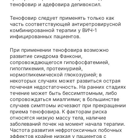
тенофовир и адефовира депивоксил.
Тенофовир следует применять только как
часть соответствующей антиретровирусной
комбинированной терапии у ВИЧ-1
инфицированных пациентов.
При применении тенофовира возможно
развитие синдрома Фанкони,
сопровождающегося гипофосфатемией,
гипогликемия, протеинурией,
нормогликемической глюкозурией; в
некоторых случаях может развиться острая
почечная недостаточность. На ранних стадиях
течение может быть бессимптомным, либо
сопровождаться миалгиями; в большинстве
случаев симптомы исчезают при прекращении
приема тенофовира. К факторам риска
относятся низкую массу тела, наличие
заболеваний почек на момент начала терапии.
Частота развития нефротоксичных побочных
эффектов крайне низкая у пациентов с