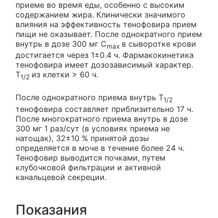
приеме во время еды, особенно с высоким
содержанием жира. Клинически значимого
влияния на эффективность тенофовира прием
пищи не оказывает. После однократного прием
внутрь в дозе 300 мг C
в сыворотке крови
max
достигается через 1±0.4 ч. Фармакокинетика
тенофовира имеет дозозависимый характер.
T
из клетки > 60 ч.
1/2
После однократного приема внутрь T
1/2
тенофовира составляет приблизительно 17 ч.
После многократного приема внутрь в дозе
300 мг 1 раз/сут (в условиях приема не
натощак), 32±10 % принятой дозы
определяется в моче в течение более 24 ч.
Тенофовир выводится почками, путем
клубочковой фильтрации и активной
канальцевой секреции.
Показания