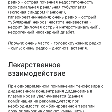
редко - острая почечная недостаточность,
проксимальная ренальная тубулопатия
(включая синдром Фанкони),
гиперкреатининемия; очень редко - острый
тубулярный некроз; частота неизвестна -
нефрит (включая острый интерстициальный),
нефрогенный несахарный диабет.
Прочие:
очень часто - головокружение; редко
- сыпь; очень редко - диспноэ, астения.
Лекарственное
взаимодействие
При одновременном применении тенофовира с
диданозином концентрация диданозина в
плазме крови увеличивается (данная
комбинация не рекомендуется; при
необходимости комбинированной терапии
дозу диданозина следует уменьшить).