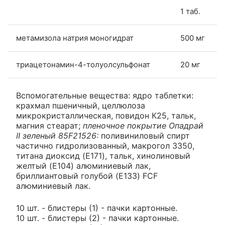
1 таб.
метамизола натрия моногидрат
500 мг
триацетонамин-4-толуолсульфонат
20 мг
Вспомогательные вещества: ядро таблетки:
крахмал пшеничный, целлюлоза
микрокристаллическая, повидон К25, тальк,
магния стеарат;
пленочное покрытие Опадрай
II зеленый 85F21526:
поливиниловый спирт
частично гидролизованный, макрогол 3350,
титана диоксид (E171), тальк, хинолиновый
желтый (E104) алюминиевый лак,
бриллиантовый голубой (E133) FCF
алюминиевый лак.
10 шт. - блистеры (1) - пачки картонные.
10 шт. - блистеры (2) - пачки картонные.