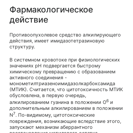
Фармакологическое
действие
Противоопухолевое средство алкилирующего
действия, имеет имидазотетразиновую
структуру.
В системном кровотоке при физиологических
значениях рН подвергается быстрому
химическому превращению с образованием
активного соединения -
монометилтриазеноимидазолкарбоксамида
(МТИК). Считается, что цитотоксичность МТИК
обусловлена, в первую очередь,
6
алкилированием гуанина в положении О
и
дополнительным алкилированием в положении
7
N
. По-видимому, цитотоксические
повреждения, возникающие вследствие этого,
запускают механизм аберрантного
восстановления метилового остатка.