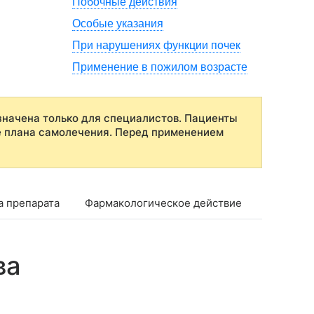
Побочные действия
Особые указания
При нарушениях функции почек
Применение в пожилом возрасте
начена только для специалистов. Пациенты
е плана самолечения. Перед применением
а препарата
Фармакологическое действие
Фармако
ва