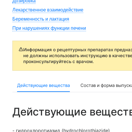
Дозировка
Лекарственное взаимодействие
Беременность и лактация
При нарушениях функции печени
Информация о рецептурных препаратах предназ
не должны использовать инструкцию в качеств
проконсультируйтесь с врачом.
Действующие вещества
Состав и форма выпуск
Действующие вещест
- гидрохлоротиазид (hydrochlorothiazide)