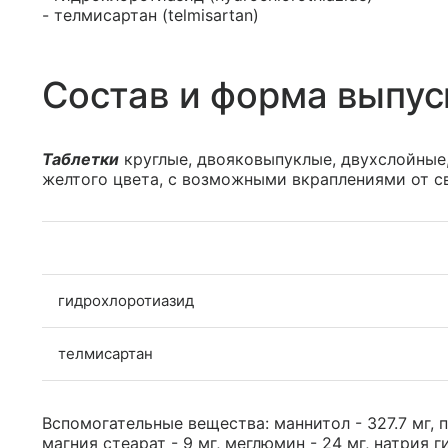
- телмисартан (telmisartan)
Состав и форма выпус
Таблетки
круглые, двояковыпуклые, двухслойные,
желтого цвета, с возможными вкраплениями от св
гидрохлоротиазид
телмисартан
Вспомогательные вещества: маннитол - 327.7 мг, по
магния стеарат - 9 мг, меглюмин - 24 мг, натрия г