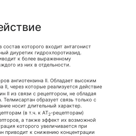
ействие
 состав которого входит антагонист
дный диуретик гидрохлоротиазид.
иводит к более выраженному
ждого из них в отдельности.
ров ангиотензина II. Обладает высоким
а II, через которые реализуется действие
ин II из связи с рецептором, не обладая
. Телмисартан образует связь только с
вание носит длительный характер.
пторам (в т.ч. к AT
-рецепторам)
2
епторов, а также эффект их возможной
трация которого увеличивается при
тан приводит к снижению концентрации