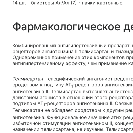
14 шт. - блистеры Ал/Ал (7) - пачки картонные.
Фармакологическое д
Комбинированный антигипертензивный препарат, в
рецепторов ангиотензина II телмисартан и тиази
Одновременное применение этих компонентов пр
антигипертензивному эффекту, чем применение ка
Телмисартан
- специфический антагонист рецепто
сродством к подтипу AT
-рецепторов ангиотензин
1
ангиотензина II. Телмисартан вытесняет ангиотенз
действием агониста в отношении этого рецептора
подтипом AT
-рецепторов ангиотензина II. Связы
1
Телмисартан не обладает сродством к другим реце
ангиотензина. Функциональное значение этих рец
избыточной стимуляции ангиотензином II, концен
назначении телмисартана, не изучены. Телмисар