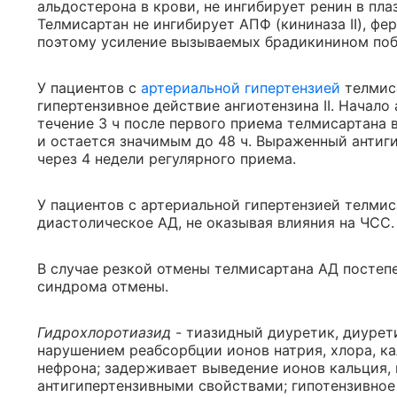
альдостерона в крови, не ингибирует ренин в пла
Телмисартан не ингибирует АПФ (кининаза II), ф
поэтому усиление вызываемых брадикинином поб
У пациентов с
артериальной гипертензией
телмиса
гипертензивное действие ангиотензина II. Начало
течение 3 ч после первого приема телмисартана в
и остается значимым до 48 ч. Выраженный антиг
через 4 недели регулярного приема.
У пациентов с артериальной гипертензией телми
диастолическое АД, не оказывая влияния на ЧСС.
В случае резкой отмены телмисартана АД постеп
синдрома отмены.
Гидрохлоротиазид
- тиазидный диуретик, диурет
нарушением реабсорбции ионов натрия, хлора, ка
нефрона; задерживает выведение ионов кальция,
антигипертензивными свойствами; гипотензивное