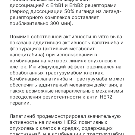
диссоциацией с ErbB1 и ErbВ2 рецепторами
(период диссоциации 50% лиганда из лиганд-
рецепторного комплекса составляет
приблизительно 300 мин).
Помимо собственной активности in vitro была
показана аддитивная активность лапатиниба и
фторурацила (активный метаболит
капецитабина) при использовании в
комбинации на четырех линиях опухолевых
клеток. Ингибирующий эффект оценивался на
обработанных трастузумабом клетках.
Комбинация лапатиниба и трастузумаба может
обеспечить аддитивный механизм действия, а
также возможные непараллельные механизмы
преодоления резистентности к анти-HER2
терапии.
Лапатиниб продемонстрировал значительную
активность на линиях HER2-позитивных
опухолевых клеток в средах, содержащих
трастузумаб, и в комбинации с трастузумабом