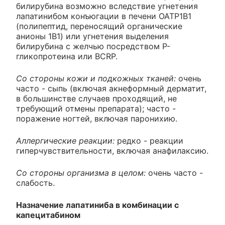
билирубина возможно вследствие угнетения
лапатинибом конъюгации в печени OATP1B1
(полипептид, переносящий органические
анионы 1В1) или угнетения выделения
билирубина с желчью посредством Р-
гликопротеина или BCRP.
Со стороны кожи и подкожных тканей:
очень
часто - сыпь (включая акнеформный дерматит,
в большинстве случаев проходящий, не
требующий отмены препарата); часто -
поражение ногтей, включая паронихию.
Аллергические реакции:
редко - реакции
гиперчувствительности, включая анафилаксию.
Со стороны организма в целом:
очень часто -
слабость.
Назначение лапатиниба в комбинации с
капецитабином