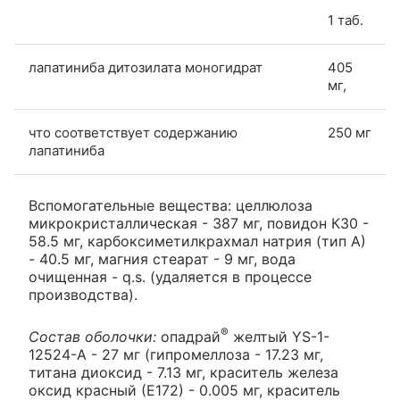
1 таб.
лапатиниба дитозилата моногидрат
405
мг,
что соответствует содержанию
250 мг
лапатиниба
Вспомогательные вещества: целлюлоза
микрокристаллическая - 387 мг, повидон К30 -
58.5 мг, карбоксиметилкрахмал натрия (тип А)
- 40.5 мг, магния стеарат - 9 мг, вода
очищенная - q.s. (удаляется в процессе
производства).
®
Состав оболочки:
опадрай
желтый YS-1-
12524-A - 27 мг (гипромеллоза - 17.23 мг,
титана диоксид - 7.13 мг, краситель железа
оксид красный (Е172) - 0.005 мг, краситель