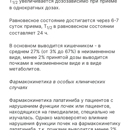
T
увеличивается дозозависимо при приеме
1/2
в однократных дозах.
Равновесное состояние достигается через 6-7
суток приема, T
в равновесном состоянии
1/2
составляет 24 ч.
В основном выводится кишечником - в
среднем 27% (от 3% до 67%) в неизмененном
виде, менее 2% принятой дозы выводится
почками в неизмененном виде и в виде
метаболитов.
Фармакокинетика в особых клинических
случаях
Фармакокинетика лапатиниба у пациентов с
нарушением функции почек
или пациентов,
находящихся на гемодиализе, специально не
изучалась. Однако маловероятно влияние
нарушения функции почек на фармакокинетику
лапатиниба, т.к. почками выводится менее 2%