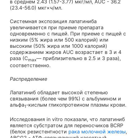
в среднем 2.43 (1.57-3.77) мкг/мл, AUC - 36.2
(23.4-56.0) мкг×ч/мл.
Системная экспозиция лапатиниба
увеличивается при приеме препарата
одновременно с пищей. При приеме с пищей с
низким (5% жира или 500 калорий) или
высоким (50% жира или 1000 калорий)
содержанием жиров AUC возрастает в 3 и 4
раза (С
— приблизительно в 2.5 и 3 раза),
max
соответственно.
Распределение
Лапатиниб обладает высокой степенью
связывания (более чем 99%) с альбумином и
альфа
-кислым гликопротеином плазмы крови.
1
Исследования in vitro показали, что лапатиниб
является субстратом для переносчиков BCRP
(белок резистентности
рака молочной железы
,
ABCG2 - АТФ-связывающий кассетный