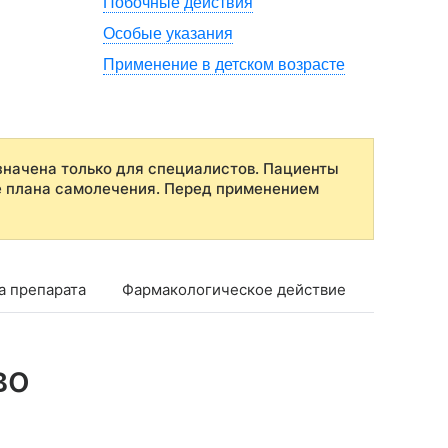
Побочные действия
Особые указания
Применение в детском возрасте
начена только для специалистов. Пациенты
е плана самолечения. Перед применением
а препарата
Фармакологическое действие
Фармако
во