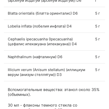
(арсенум иодатум (арсенум йодатум)) D6
г
Blatta orientalis (блатта ориенталис) D6
5 г
Lobelia inflata (лобелия инфлата) D4
5 г
Cephaelis ipecacuanha (Ipecacuanha)
5 г
(цефалис ипекакуана (ипекакуана)) D4
Naphthalinum (нафталинум) D6
5 г
Illicium verum (Anisum stellatum) (иллициум
5 г
верум (анизум стеллятум)) D3
Вспомогательные вещества: этанол около 35%
(объемных).
30 мл - флаконы темного стекла со