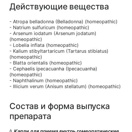
Действующие вещества
- Atropa belladonna (Belladonna) (homeopathic)
- Natrium sulfuricum (homeopathic)
- Arsenum iodatum (Arsenum jodatum)
(homeopathic)
- Lobelia inflata (homeopathic)
- Kalium stibyltartaricum (Tartarus stibiatus)
(homeopathic)
- Blatta orientalis (homeopathic)
- Cephaelis ipecacuanha (Ipecacuanha)
(homeopathic)
- Naphthalinum (homeopathic)
- Illicium verum (Anisum stellatum) (homeopathic)
Состав и форма выпуска
препарата
◊
Капли для приема внутрь гомеопатические