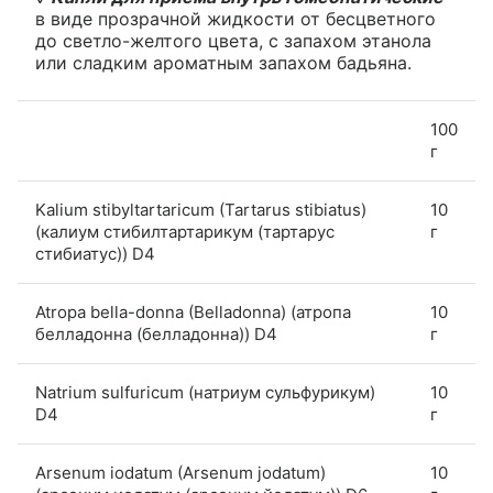
в виде прозрачной жидкости от бесцветного
до светло-желтого цвета, с запахом этанола
или сладким ароматным запахом бадьяна.
100
г
Kalium stibyltartaricum (Tartarus stibiatus)
10
(калиум стибилтартарикум (тартарус
г
стибиатус)) D4
Atropa bella-donna (Belladonna) (атропа
10
белладонна (белладонна)) D4
г
Natrium sulfuricum (натриум сульфурикум)
10
D4
г
Arsenum iodatum (Arsenum jodatum)
10