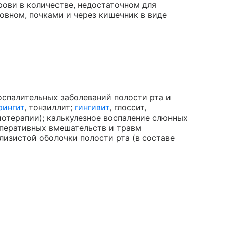
рови в количестве, недостаточном для
овном, почками и через кишечник в виде
спалительных заболеваний полости рта и
рингит
, тонзиллит;
гингивит
, глоссит,
миотерапии); калькулезное воспаление слюнных
 оперативных вмешательств и травм
лизистой оболочки полости рта (в составе