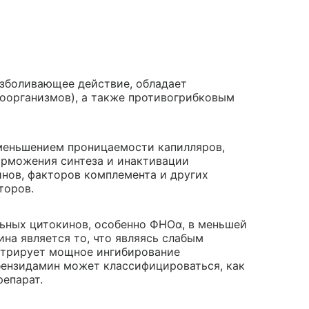
езболивающее действие, обладает
оорганизмов), а также противогрибковым
меньшением проницаемости капилляров,
орможения синтеза и инактивации
инов, факторов комплемента и других
торов.
ьных цитокинов, особенно ФНОα, в меньшей
на является то, что являясь слабым
стрирует мощное ингибирование
бензидамин может классифицироваться, как
епарат.