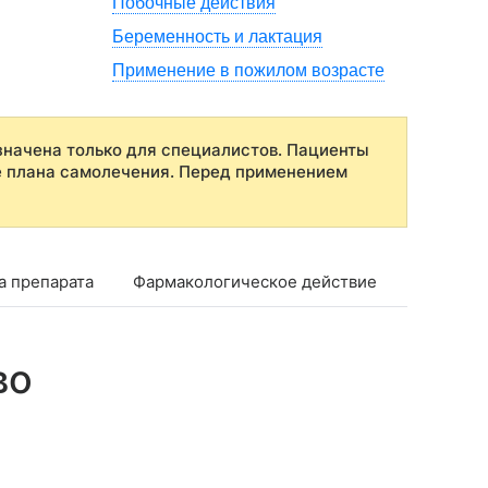
Побочные действия
Беременность и лактация
Применение в пожилом возрасте
начена только для специалистов. Пациенты
е плана самолечения. Перед применением
а препарата
Фармакологическое действие
Фармако
во