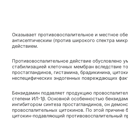
Оказывает противовоспалительное и местное об
антисептическим (против широкого спектра микр
действием.
Противовоспалительное действие обусловлено у
стабилизацией клеточных мембран вследствие т
простагландинов, гистамина, брадикинина, циток
неспецифических эндогенных повреждающих фак
Бензидамин подавляет продукцию провоспалител
степени ИЛ-1β. Основной особенностью бензидами
ингибитором синтеза простагландинов, он демон
провоспалительных цитокинов. По этой причине 
цитокин-подавляющий противовоспалительный пр