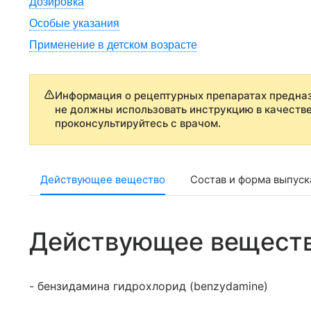
Дозировка
Особые указания
Применение в детском возрасте
Информация о рецептурных препаратах предназ
не должны использовать инструкцию в качеств
проконсультируйтесь с врачом.
Действующее вещество
Состав и форма выпуск
Действующее вещест
- бензидамина гидрохлорид (benzydamine)