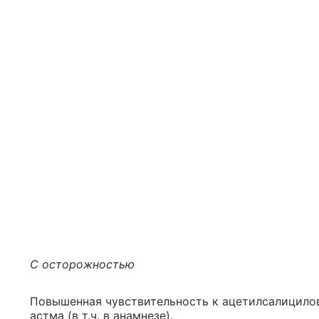
С осторожностью
Повышенная чувствительность к ацетилсалицило
астма (в т.ч. в анамнезе).