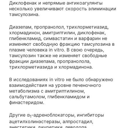
Диклофенак и непрямые антикоагулянты
несколько увеличивают скорость элиминации
тамсулозина.
Диазепам, пропранолол, трихлорметиазид,
хлормадинон, амитриптилин, диклофенак,
глибенкламид, симвастатин и варфарин не
изменяют свободную фракцию тамсулозина в
плазме человека in vitro. В свою очередь,
тамсулозин также не изменяет свободные
фракции диазепама, пропранолола,
трихлорметиазида и хлормадинона.
В исследованиях in vitro не было обнаружено
взаимодействия на уровне печеночного
метаболизма с амитриптилином,
сальбутамолом, глибенкламидом и
финастеридом.
Другие α
-адреноблокаторы, ингибиторы
1
ацетилхолинэстеразы, алпростадил,
анестетики, диуретики, леводопа,