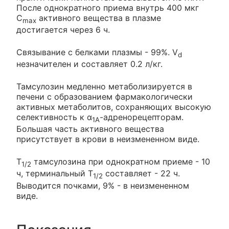
После однократного приема внутрь 400 мкг
C
активного вещества в плазме
max
достигается через 6 ч.
Связывание с белками плазмы - 99%. V
d
незначителен и составляет 0.2 л/кг.
Тамсулозин медленно метаболизируется в
печени с образованием фармакологически
активных метаболитов, сохраняющих высокую
селективность к α
-адренорецепторам.
1A
Большая часть активного вещества
присутствует в крови в неизмененном виде.
T
тамсулозина при однократном приеме - 10
1/2
ч, терминальный T
составляет - 22 ч.
1/2
Выводится почками, 9% - в неизмененном
виде.